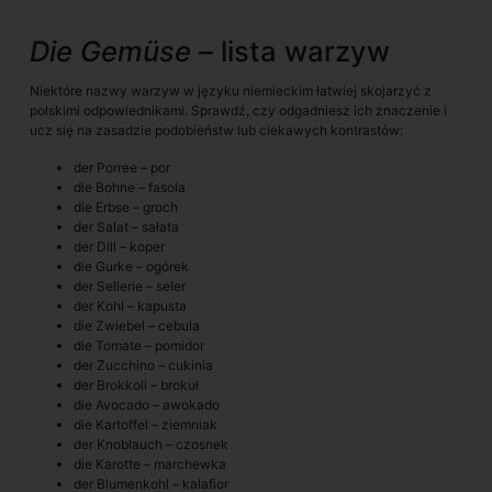
Die Gemüse
– lista warzyw
Niektóre nazwy warzyw w języku niemieckim łatwiej skojarzyć z
polskimi odpowiednikami. Sprawdź, czy odgadniesz ich znaczenie i
ucz się na zasadzie podobieństw lub ciekawych kontrastów:
der Porree – por
die Bohne – fasola
die Erbse – groch
der Salat – sałata
der Dill – koper
die Gurke – ogórek
der Sellerie – seler
der Kohl – kapusta
die Zwiebel – cebula
die Tomate – pomidor
der Zucchino – cukinia
der Brokkoli – brokuł
die Avocado – awokado
die Kartoffel – ziemniak
der Knoblauch – czosnek
die Karotte – marchewka
der Blumenkohl – kalafior