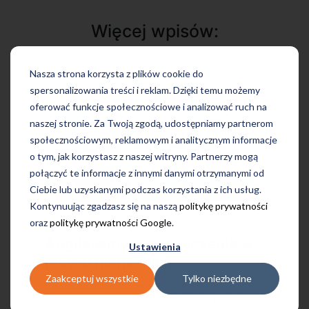
Więcej wpisów:
Nasza strona korzysta z plików cookie do
spersonalizowania treści i reklam. Dzięki temu możemy
oferować funkcje społecznościowe i analizować ruch na
naszej stronie. Za Twoją zgodą, udostępniamy partnerom
społecznościowym, reklamowym i analitycznym informacje
o tym, jak korzystasz z naszej witryny. Partnerzy mogą
połączyć te informacje z innymi danymi otrzymanymi od
Ciebie lub uzyskanymi podczas korzystania z ich usług.
Kontynuując zgadzasz się na naszą
politykę prywatności
oraz
politykę prywatności Google
.
Anglicyzmy i zapożyczenia w
Ustawienia
języku niemieckim
Zaakceptuj wszystkie
Tylko niezbędne
Niemiecki i angielski w jednym? To możliwe dzięki
zapożyczeniom wyniesionym z najbardziej popularnego