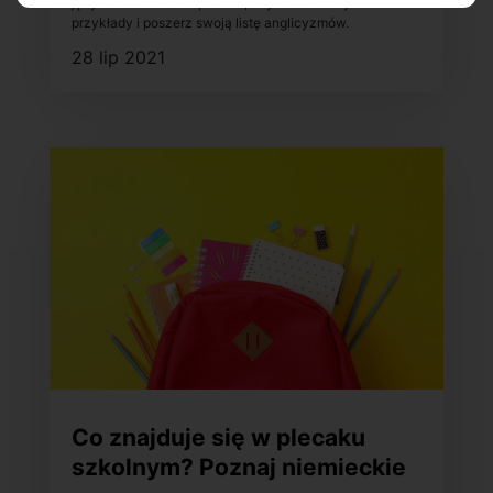
języka na świecie. Sprawdź, czy znasz wszystkie
przykłady i poszerz swoją listę anglicyzmów.
28 lip 2021
Co znajduje się w plecaku
szkolnym? Poznaj niemieckie