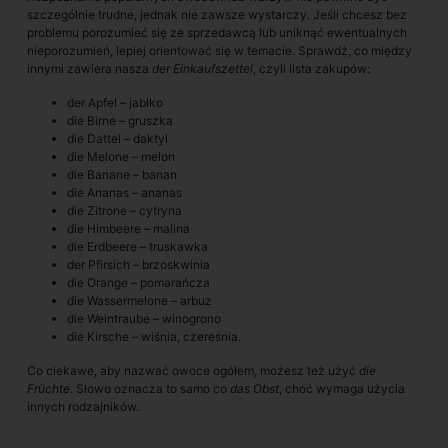
szczególnie trudne, jednak nie zawsze wystarczy. Jeśli chcesz bez
problemu porozumieć się ze sprzedawcą lub uniknąć ewentualnych
nieporozumień, lepiej orientować się w temacie. Sprawdź, co między
innymi zawiera nasza
der Einkaufszettel
, czyli lista zakupów:
der Apfel – jabłko
die Birne – gruszka
die Dattel – daktyl
die Melone – melon
die Banane – banan
die Ananas – ananas
die Zitrone – cytryna
die Himbeere – malina
die Erdbeere – truskawka
der Pfirsich – brzoskwinia
die Orange – pomarańcza
die Wassermelone – arbuz
die Weintraube – winogrono
die Kirsche – wiśnia, czereśnia.
Co ciekawe, aby nazwać owoce ogółem, możesz też użyć
die
Früchte
. Słowo oznacza to samo co
das Obst
, choć wymaga użycia
innych rodzajników.