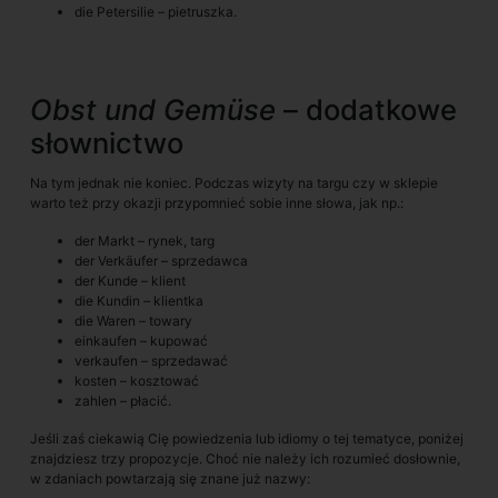
die Petersilie – pietruszka.
Obst und Gemüse
– dodatkowe
słownictwo
Na tym jednak nie koniec. Podczas wizyty na targu czy w sklepie
warto też przy okazji przypomnieć sobie inne słowa, jak np.:
der Markt – rynek, targ
der Verkäufer – sprzedawca
der Kunde – klient
die Kundin – klientka
die Waren – towary
einkaufen – kupować
verkaufen – sprzedawać
kosten – kosztować
zahlen – płacić.
Jeśli zaś ciekawią Cię powiedzenia lub idiomy o tej tematyce, poniżej
znajdziesz trzy propozycje. Choć nie należy ich rozumieć dosłownie,
w zdaniach powtarzają się znane już nazwy: