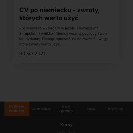
CV po niemiecku - zwroty,
których warto użyć
Postanowiłeś wysłać CV w języku niemieckim?
Skrupulatni i wnikliwi Niemcy wezmą pod lupę Twoją
kandydaturę. Dlatego sprawdź, na co zwrócić uwagę i
które zwroty warto użyć.
30 sie 2021
Dla dzieci i
Języki i
Dla dorosłych
Szkoły
Informacje
młodzieży
Egzaminy
Kursy
Let's Talk