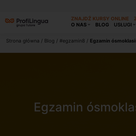
ZNAJDŹ KURSY ONLINE
O NAS
BLOG
USŁUGI
Strona główna
/
Blog
/
#egzamin8
/
Egzamin ósmoklasis
Egzamin ósmoklas