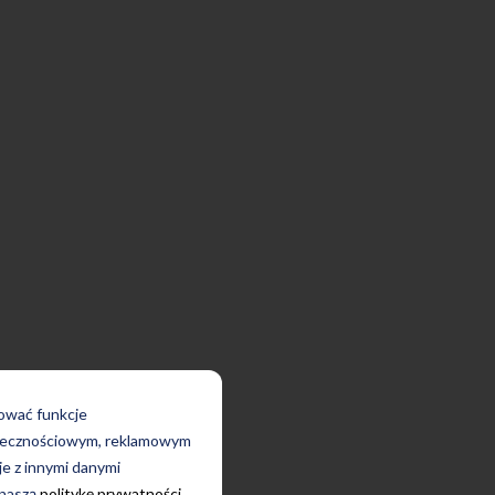
rować funkcje
połecznościowym, reklamowym
je z innymi danymi
 naszą
politykę prywatności