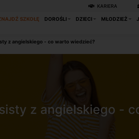
KARIERA
ZNAJDŹ SZKOŁĘ
DOROŚLI
DZIECI
MŁODZIEŻ
ty z angielskiego - co warto wiedzieć?
isty z angielskiego - c