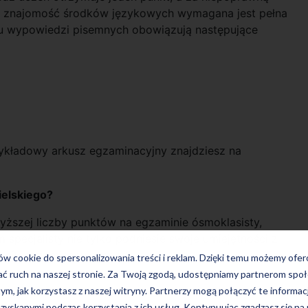
h znajomość środków językowych wymagana jest pełna
u wypowiedzi pisemnych obowiązują następujące
ykładowy arkusz egzaminacyjny znajdziesz na
ielskiego?
yższej liczby punktów na egzaminie ósmoklasisty,
specjalisty nie tylko podniesie swoje umiejętności z
chnik egzaminacyjnych.
ków cookie do spersonalizowania treści i reklam. Dzięki temu możemy ofe
ać ruch na naszej stronie. Za Twoją zgodą, udostępniamy partnerom s
tym, jak korzystasz z naszej witryny. Partnerzy mogą połączyć te informac
zyskanymi podczas korzystania z ich usług. Kontynuując zgadzasz się na