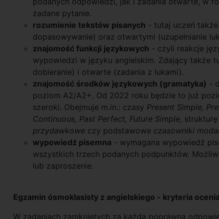
podanych odpowiedzi, jak i zadania otwarte, w fo
zadane pytanie.
rozumienie tekstów pisanych
- tutaj uczeń także
dopasowywanie) oraz otwartymi (uzupełnianie luk
znajomość funkcji językowych
- czyli reakcje j
wypowiedzi w języku angielskim. Zdający także t
dobieranie) i otwarte (zadania z lukami).
znajomość środków językowych (gramatyka)
- d
poziom A2/A2+. Od 2022 roku będzie to już pozi
szeroki. Obejmuje m.in.: czasy
Present Simple, Pre
Continuous, Past Perfect, Future Simple,
strukturę
przydawkowe
czy podstawowe
czasowniki moda
wypowiedź pisemna
- wymagana wypowiedź pisem
wszystkich trzech podanych podpunktów. Możliwe 
lub zaproszenie.
Egzamin ósmoklasisty z angielskiego - kryteria oceni
W zadaniach zamkniętych za każdą poprawną odpowied