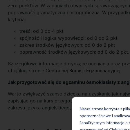
zero punktów. W zadaniach otwartych sprawdzającyc
poprawność gramatyczna i ortograficzna. W przypadk
kryteria:
treść: od 0 do 4 pkt
spójność i logika wypowiedzi: od 0 do 2 pkt
zakres środków językowych: od 0 do 2 pkt
poprawność środków językowych: od 0 do 2 pkt.
Szczegółowe informacje dotyczące oceniania oraz prz
oficjalnej stronie
Centralnej Komisji Egzaminacyjnej
.
Jak przygotować się do egzaminu ósmoklasisty z ang
Warto zwiększyć szanse dziecka na uzyskanie jak najw
zapisując go na kurs przygotowawczy, gdzie pod okiem 
zakresu języka angielskiego, ale także przydatnych te
Nasza strona korzysta z pli
społecznościowe i analizow
i analitycznym informacje o 
otrzymanymi od Ciebie lub u