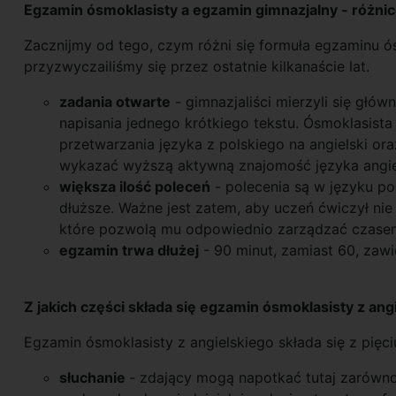
Egzamin ósmoklasisty a egzamin gimnazjalny - różni
Zacznijmy od tego, czym różni się formuła egzaminu 
przyzwyczailiśmy się przez ostatnie kilkanaście lat.
zadania otwarte
- gimnazjaliści mierzyli się głó
napisania jednego krótkiego tekstu. Ósmoklasista 
przetwarzania języka z polskiego na angielski oraz
wykazać wyższą aktywną znajomość języka angie
większa ilość poleceń
- polecenia są w języku pol
dłuższe. Ważne jest zatem, aby uczeń ćwiczył nie 
które pozwolą mu odpowiednio zarządzać czase
egzamin trwa dłużej
- 90 minut, zamiast 60, zawi
Z jakich części składa się egzamin ósmoklasisty z ang
Egzamin ósmoklasisty z angielskiego składa się z pięci
słuchanie
- zdający mogą napotkać tutaj zarówno