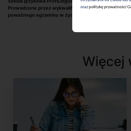
Szkoła językowa ProfiLingua oferuje
kursy języka ang
oraz
politykę prywatności 
Prowadzone przez wykwalifikowanych lektorów, dosk
poważnego egzaminu w życiu. Sprawdź ofertę i skonta
Więcej 