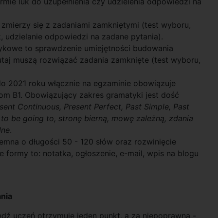
rmie luk do uzupełnienia czy udzielenia odpowiedzi na
 zmierzy się z zadaniami zamkniętymi (test wyboru,
, udzielanie odpowiedzi na zadane pytania).
ęzykowe to sprawdzenie umiejętności budowania
utaj muszą rozwiązać zadania zamknięte (test wyboru,
o 2021 roku włącznie na egzaminie obowiązuje
om B1. Obowiązujący zakres gramatyki jest dość
sent Continuous, Present Perfect, Past Simple, Past
to be going to,
stronę bierną, mowę zależną, zdania
lne
.
na o długości 50 - 120 słów oraz rozwinięcie
formy to: notatka, ogłoszenie, e-mail, wpis na blogu
ania
ź uczeń otrzymuje jeden punkt, a za niepoprawną -