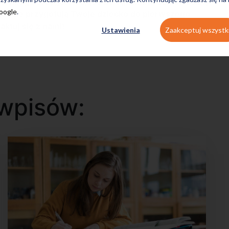
ielskiego
przygotowujące do egzaminu ósmoklasisty.
Google
.
onale przygotują Twoje dziecko do pierwszego
ktuj się z nami!
Ustawienia
Zaakceptuj wszystk
wpisów: