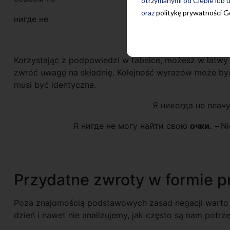
otrzymanymi od Ciebie lub u
oraz
politykę prywatności 
нигде не
ni
Korzystając z podpowiedzi w tabelce, możesz w łatwy 
zwróć uwagę na składnię. Kolejność wyrazów może być
musi być identyczna.
Я никогда не плач
Я нигде не могу найти свою
очки.
–
Ni
Przydatne zwroty w formie p
Poza znajomością podstawowych zasad negacji warto z
dzień i nawet nie analizujemy, jak często są nam potrz