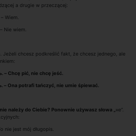
dzącej a drugie w przeczącej:
 – Wiem.
– Nie wiem.
Jeżeli chcesz podkreślić fakt, że chcesz jednego, ale
inkiem:
. – Chcę pić, nie chcę jeść.
. – Ona potrafi tańczyć, nie umie śpiewać.
ub nie należy do Ciebie? Ponownie używasz słowa „
не”.
kcyjnych:
o nie jest mój długopis.