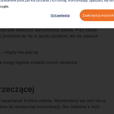
zyskanymi podczas korzystania z ich usług. Kontynuując zgadzasz się na
Google
.
gdzie
Ustawienia
Zaakceptuj wszystk
sposób stworzyć samodzielne zdania. Przy okazji
 podobna do tej w języku polskim, ale nie zawsze
у.
–
Nigdy nie płaczę.
e mogę nigdzie znaleźć moich okularów.
rzeczącej
apamiętać krótkie zdania. Wymieniamy się nimi na co
ebne do skutecznej komunikacji. Oto niektóre z nich: