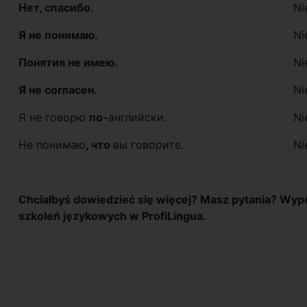
Нет, спасибо.
Ni
Я не понимаю.
Ni
Понятия не имею.
Ni
Я не согласен.
Ni
Я не говорю
по-
английски.
Ni
Не понимаю
, что
вы говорите.
Ni
Chciałbyś dowiedzieć się więcej? Masz pytania? Wypeł
szkoleń językowych w ProfiLingua.