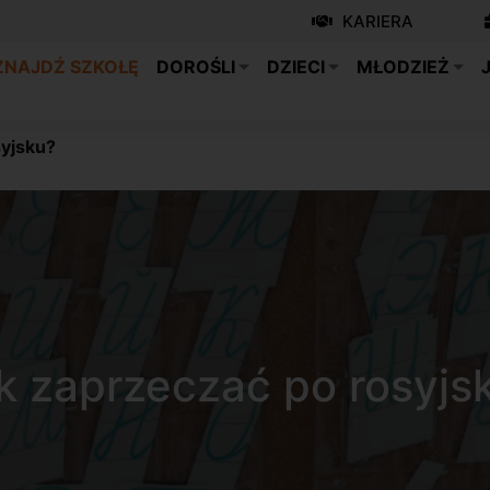
KARIERA
ZNAJDŹ SZKOŁĘ
DOROŚLI
DZIECI
MŁODZIEŻ
syjsku?
k zaprzeczać po rosyjs