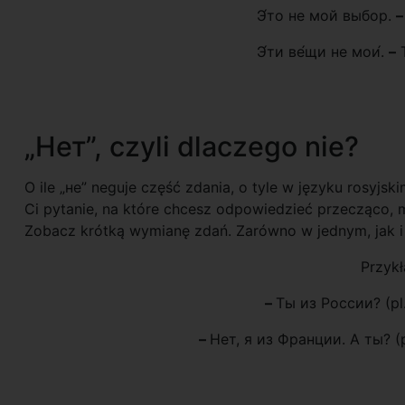
Э́то не мой выбор.
–
Э́ти ве́щи не мои́.
–
T
„Нет”, czyli dlaczego nie?
O ile „не” neguje część zdania, o tyle w języku rosyjsk
Ci pytanie, na które chcesz odpowiedzieć przecząco, 
Zobacz krótką wymianę zdań. Zarówno w jednym, jak 
Przykł
–
Ты из России? (pl.
–
Нет, я из Франции. А ты? (pl