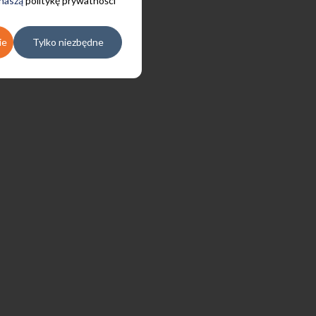
 naszą
politykę prywatności
ie
Tylko niezbędne