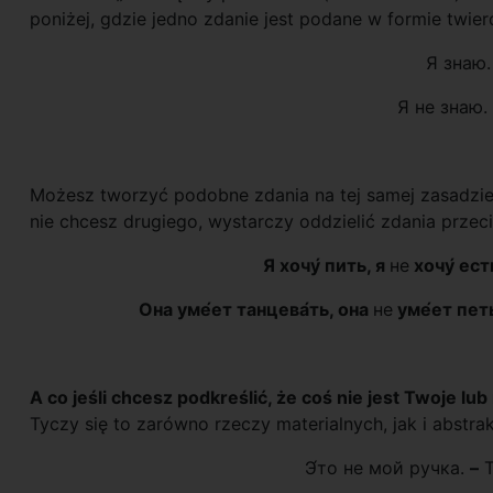
poniżej, gdzie jedno zdanie jest podane w formie twier
Я знаю.
Я не знаю. 
Możesz tworzyć podobne zdania na tej samej zasadzie. 
nie chcesz drugiego, wystarczy oddzielić zdania przec
Я хочу́ пить, я
не
хочу́ есть
Она уме́ет танцева́ть, она
не
уме́ет петь
A co jeśli chcesz podkreślić, że coś nie jest Twoje l
Tyczy się to zarówno rzeczy materialnych, jak i abstra
Э́то не мой ручка.
–
T