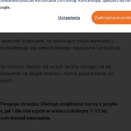
zyskanymi podczas korzystania z ich usług. Kontynuując zgadzasz się na
Google
.
podejście i doświadczenie. Zaufaj więc
Ustawienia
Zaakceptuj wszystk
arcie, unikasz kardynalnych błędów. Te najbardziej
się dobrymi intencjami, to niechcący może wywołać u
, że podejmuje się samodzielnego nauczania i przyjmuje
 że dziecko będzie się uczyć języka obcego na tej
Stawianie na długie analizy i nudne powtarzanie, co
bcych.
 Twojego dziecka. Dlatego znajdziesz kursy z języka
, jak i dla starszych w wieku szkolnym 7-12 lat.
szych
metod nauczania
.