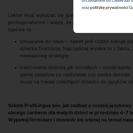
otrzymanymi od Ciebie lub u
oraz
politykę prywatności 
Lektor musi wykazać się specjalistyczną wiedzą, mieć 
profesjonalistom i wiedz, że stawiając na właściwe wsp
typowe to:
zmuszanie do nauki – nawet jeśli rodzic kieruje 
dziecka frustrację. Najczęściej wynika to z faktu
niewłaściwą strategię.
traktowanie dziecka jak dorosłych – oczekiwanie,
samej zasadzie co nastolatek czy osoba dorosła. 
może na trwałe zniechęcić dziecko do języków o
Szkoła ProfiLingua wie, jak zadbać o rozwój językowy
obcego zarówno dla małych dzieci w przedziale 4-7 lat
Wypełnij formularz i dowiedz się więcej na temat na