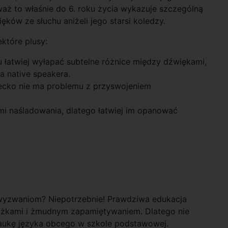
eważ to właśnie do 6. roku życia wykazuje szczególną
ęków ze słuchu aniżeli jego starsi koledzy.
które plusy:
u łatwiej wyłapać subtelne różnice między dźwiękami,
a native speakera.
ziecko nie ma problemu z przyswojeniem
mi naśladowania, dlatego łatwiej im opanować
a wyzwaniom? Niepotrzebnie! Prawdziwa edukacja
iążkami i żmudnym zapamiętywaniem. Dlatego nie
naukę języka obcego w szkole podstawowej.