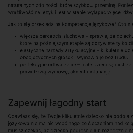
naturalnych zdolności, które szybko... przeminą. Poni
wrażliwość na język i jest w stanie wyłapać więcej dźwi
Jak to się przekłada na kompetencje językowe? Oto nie
większa percepcja słuchowa – sprawia, że dzieck
które na późniejszym etapie są oczywiste tylko dl
elastyczne narządy artykulacyjne – kilkuletnie d
obcojęzycznych głosek i wymawia je bez trudu.
perfekcyjne odtwarzanie – małe dzieci są mistrza
prawidłową wymowę, akcent i intonację.
Zapewnij łagodny start
Obawiasz się, że Twoje kilkuletnie dziecko nie podoł
językowa nie ma nic wspólnego ze ślęczeniem nad ks
musisz czekać, aż dziecko podrośnie lub rozpocznie 