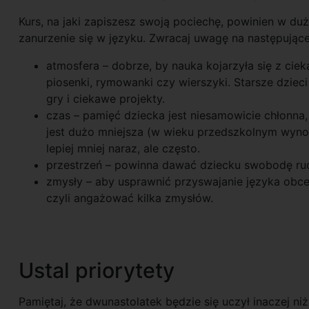
Kurs, na jaki zapiszesz swoją pociechę, powinien w duż
zanurzenie się w języku. Zwracaj uwagę na następując
atmosfera – dobrze, by nauka kojarzyła się z ci
piosenki, rymowanki czy wierszyki. Starsze dzi
gry i ciekawe projekty.
czas – pamięć dziecka jest niesamowicie chłonna, 
jest dużo mniejsza (w wieku przedszkolnym wynos
lepiej mniej naraz, ale często.
przestrzeń – powinna dawać dziecku swobodę ruchu
zmysły – aby usprawnić przyswajanie języka obce
czyli angażować kilka zmysłów.
Ustal priorytety
Pamiętaj, że dwunastolatek będzie się uczył inaczej ni