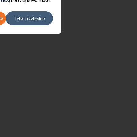
 naszą
politykę prywatności
ie
Tylko niezbędne