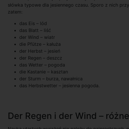
słówka typowe dla jesiennego czasu. Sporo z nich prz
zatem:
das Eis – lód
das Blatt – liść
der Wind – wiatr
die Pfütze – kałuża
der Herbst – jesień
der Regen – deszcz
das Wetter – pogoda
die Kastanie – kasztan
der Sturm – burza, nawałnica
das Herbstwetter – jesienna pogoda.
Der Regen i der Wind – różn
Nauka utartych wyrażeń nie należy do najprostszych, 