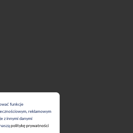
rować funkcje
połecznościowym, reklamowym
je z innymi danymi
 naszą
politykę prywatności