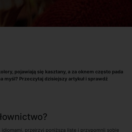
ą kolory, pojawiają się kasztany, a za oknem często pada
a myśl? Przeczytaj dzisiejszy artykuł i sprawdź
słownictwo?
diomami, przejrzyj poniższą listę i przypomnij sobie