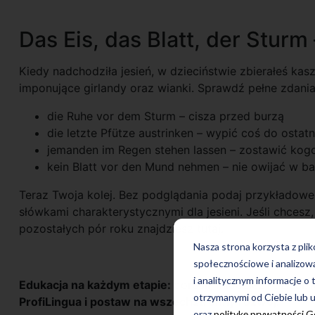
Das Eis, das Blatt, der Stur
Kiedy nadchodziła jesień, w dzieciństwie zbierałeś kasz
imponujące girlandy oraz wianki. Sprawdź pełne zdania
die Ruhe vor dem Sturm – cisza przed burzą
die letzte Pfütze austrinken – wypić coś do ostatni
jemanden im Regen stehen lassen – zostawić kogo
kein Blatt vor den Mund nehmen – nie owijać w ba
Teraz Twoja kolej. Bez podglądania podaj przykładowe
słówkami charakterystycznymi dla jesieni. Jeśli chcesz
pozostałych pór roku znajdziesz
tutaj
.
Nasza strona korzysta z pli
społecznościowe i analizow
i analitycznym informacje o 
Edukacja na każdym etapie:
d
orośli
,
młodzież
i
dzieci
.
otrzymanymi od Ciebie lub u
ProfiLingua i postaw na wszechstronny rozwój.
oraz
politykę prywatności 