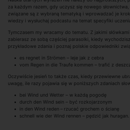
za każdym razem, gdy uczysz się nowego słownictwa, 
związane są z wybraną tematyką i wprowadzać je krok p
wiedzy i wysłuchaj podcastu na temat specyfiki uczeni
Tymczasem my wracamy do tematu. Z jakimi słówkami k
zabierasz ze sobą częściej parasolki, kiedy wychodzis
przykładowe zdania i poznaj polskie odpowiedniki zw
es regnet in Strömen – leje jak z cebra
vom Regen in die Traufe kommen – trafić z deszc
Oczywiście jesień to także czas, kiedy przewiewne ubra
uwagę, ile razy pojawia się w poniższych zdaniach słowo
bei Wind und Wetter – w każdą pogodę
durch den Wind sein – być rozkojarzonym
in den Wind reden
–
rzucać grochem o ścianę
schnell wie der Wind rennen – pędzić jak huragan.