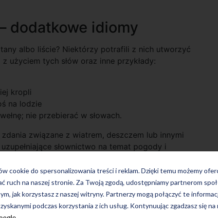
m – dodatkowe idiomy
tany albo liście? Niektórzy potrafili z nich utworzyć
 z użyciem tych słów oraz inne przykłady:
ej kropli
ś na lodzie
wełnę; nie przebierać w słowach.
 zdania związane z wiatrem, deszczem lub innymi
, uzupełniające słownictwo na temat pogody i
ków cookie do spersonalizowania treści i reklam. Dzięki temu możemy ofe
ać ruch na naszej stronie. Za Twoją zgodą, udostępniamy partnerom s
tym, jak korzystasz z naszej witryny. Partnerzy mogą połączyć te informac
 Każdy znajdzie tutaj coś dla siebie. Sprawdź kursy w
zyskanymi podczas korzystania z ich usług. Kontynuując zgadzasz się na
Google
.