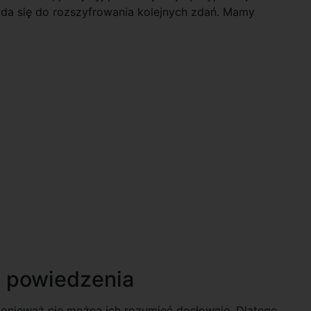
yda się do rozszyfrowania kolejnych zdań. Mamy
e powiedzenia
ponieważ nie można ich rozumieć dosłownie. Dlatego