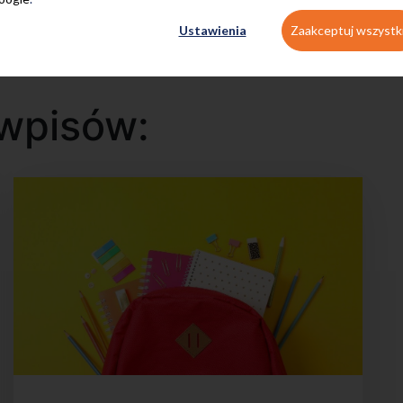
Ustawienia
Zaakceptuj wszystk
wpisów: