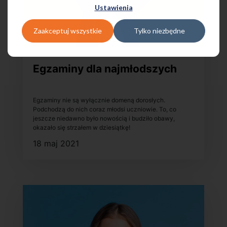
Ustawienia
Zaakceptuj wszystkie
Tylko niezbędne
Egzaminy dla najmłodszych
Egzaminy nie są wyłącznie domeną dorosłych.
Podchodzą do nich coraz młodsi uczniowie. To, co
jeszcze niedawno było nowością i budziło obawy,
okazało się strzałem w dziesiątkę!
18 maj 2021