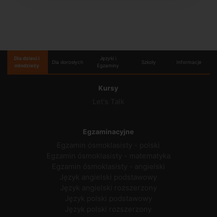
Dla dzieci i
Języki i
Dla dorosłych
Szkoły
Informacje
młodzieży
Egzaminy
Kursy
Let's Talk
Egzaminacyjne
Egzamin ósmoklasisty - polski
Egzamin ósmoklasisty - matematyka
Egzamin ósmoklasisty - angielski
Język angielski podstawowy
Język angielski rozszerzony
Język polski podstawowy
Język polski rozszerzony