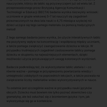
nauczyciele, którzy do tablic są przyzwyczajeni już od wielu lat. Z
przeprowadzonego przez Brytyjską Agencję Komunikacji i
Technologii w Edukacji (BECTA) badania wynika niezwykły wniosek:
uczniowie w grupie wiekowej 5–7 lat nauczyli się zagadnień
przeznaczonych na dwa lata nauki o 4,75 miesiąca szybciej niż
dzieci uczące się tego samego materiału za pomocą tradycyjnych
metod!
Z tego samego badania jasno wynika, że użycie interaktywnych tablic
ma pozytywny wpływ na koncentrację i współpracę między uczniami,
a także pomaga zwiększyć zaangażowanie dziecka w lekcje. W
przypadku trudniejszych zagadnień zastosowanie tablicy pomaga
dziecku w skupieniu na najważniejszych elementach, dzięki
możliwości użycia przykuwających uwagę kolorowych wyróżnień.
Badacze podkreślają też, że wykorzystanie tablic ułatwia i – co
równie ważne – pomaga w przyspieszeniu powtarzania wiedzy i
umiejętności zdobytych na poprzednich lekcjach, a także pozwala na
zwiększenie liczby materiałów wideo wykorzystywanych w nauce.
To ostatnie jest szczególnie ważne w przypadku nauki języków
obcych. Dziecko musi bowiem nie tylko poznać słownic­two czy
gramatykę, ale też osłuchać się z brzmieniem języka i tym, jak
wykorzystuje się go w kontekście.