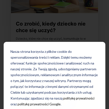
Co zrobić, kiedy dziecko nie
chce się uczyć?
Dziecko, które nie chce się uczyć, komunikuje to w
różny sposób. Oto, co możemy zrobić, by mu pomóc.
Nasza strona korzysta z plików cookie do
spersonalizowania treści i reklam. Dzięki temu możemy
14 mar 2023
oferować funkcje społecznościowe i analizować ruch na
naszej stronie. Za Twoją zgodą, udostępniamy partnerom
społecznościowym, reklamowym i analitycznym informacje
o tym, jak korzystasz z naszej witryny. Partnerzy mogą
połączyć te informacje z innymi danymi otrzymanymi od
Ciebie lub uzyskanymi podczas korzystania z ich usług.
Kontynuując zgadzasz się na naszą
politykę prywatności
oraz
politykę prywatności Google
.