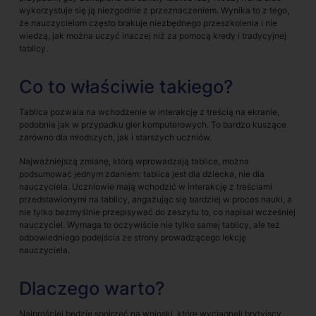
wykorzystuje się ją niezgodnie z przeznaczeniem. Wynika to z tego,
że nauczycielom często brakuje niezbędnego przeszkolenia i nie
wiedzą, jak można uczyć inaczej niż za pomocą kredy i tradycyjnej
tablicy.
Co to właściwie takiego?
Tablica pozwala na wchodzenie w interakcję z treścią na ekranie,
podobnie jak w przypadku gier komputerowych. To bardzo kuszące
zarówno dla młodszych, jak i starszych uczniów.
Najważniejszą zmianę, którą wprowadzają tablice, można
podsumować jednym zdaniem: tablica jest dla dziecka, nie dla
nauczyciela. Uczniowie mają wchodzić w interakcję z treściami
przedstawionymi na tablicy, angażując się bardziej w proces nauki, a
nie tylko bezmyślnie przepisywać do zeszytu to, co napisał wcześniej
nauczyciel. Wymaga to oczywiście nie tylko samej tablicy, ale też
odpowiedniego podejścia ze strony prowadzącego lekcję
nauczyciela.
Dlaczego warto?
Najprościej będzie spojrzeć na wnioski, które wyciągnęli brytyjscy