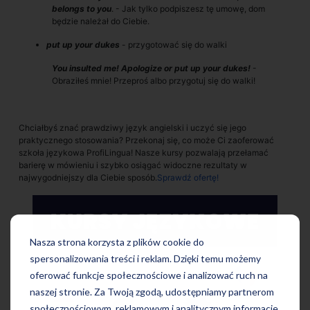
belongs to you
. - Jak tylko podpiszesz tę umowę, dom
będzie należał do Ciebie.
put up your dukes
- przygotować się do walki
You insulted me! Apologize or put up your dukes!
-
Obraziłeś mnie! Przeproś albo przygotuj się do walki!
Chciałbyś znać prawdziwy język angielski i uczyć się jego
praktycznego stosowania? Przekonaj się, co może Ci zaoferować
szkoła językowa ProfiLingua! Nasze kursy pozwalają przełamać
barierę w mówieniu i szybko osiągać widoczne rezultaty w
najwygodniejszy dla Ciebie sposób.
Sprawdź ofertę!
Nasza strona korzysta z plików cookie do
spersonalizowania treści i reklam. Dzięki temu możemy
oferować funkcje społecznościowe i analizować ruch na
naszej stronie. Za Twoją zgodą, udostępniamy partnerom
społecznościowym, reklamowym i analitycznym informacje