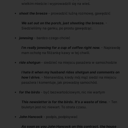
wielkim mieście i wyprowadzili się na wieś.
shoot the breeze
- prowadzić luźną rozmowę, gawędzić
We sat out on the porch, just shooting the breeze.
-
Siedzieliśmy na ganku, po prostu gawędząc.
jonesing
- bardzo czego chcieć
I’m really jonesing for a cup of coffee right now.
- Naprawdę
mam ochotę na filiżankę kawy w tej chwili.
ride shotgun
- siedzieć na miejscu pasażera w samochodzie
I hate it when my husband rides shotgun and comments on
how I drive.
- Nienawidzę, kiedy mój mąż siedzi na miejscu
pasażera i komentuje, jak prowadzę samochód.
for the birds
- być bezwartościowym, nic nie wartym
This newsletter is for the birds. It's a waste of time.
- Ten
biuletyn jest nic niewart. To strata czasu.
John Hancock
- podpis, podpisywać
As soon as you John Hancock on this contract, the house