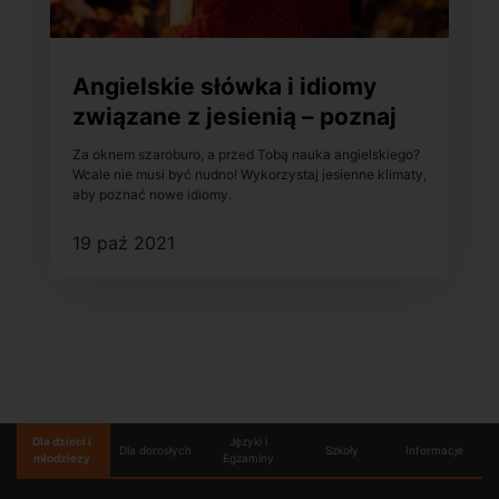
Angielskie słówka i idiomy
związane z jesienią – poznaj
je!
Za oknem szaroburo, a przed Tobą nauka angielskiego?
Wcale nie musi być nudno! Wykorzystaj jesienne klimaty,
aby poznać nowe idiomy.
19 paź 2021
Dla dzieci i
Języki i
Dla dorosłych
Szkoły
Informacje
młodzieży
Egzaminy