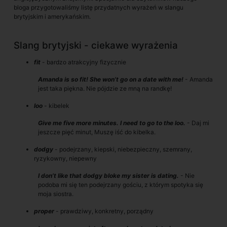
bloga przygotowaliśmy listę przydatnych wyrażeń w slangu
brytyjskim i amerykańskim.
Slang brytyjski - ciekawe wyrażenia
fit
- bardzo atrakcyjny fizycznie
Amanda is so fit! She won’t go on a date with me!
- Amanda
jest taka piękna. Nie pójdzie ze mną na randkę!
loo
- kibelek
Give me five more minutes. I need to go to the loo.
- Daj mi
jeszcze pięć minut, Muszę iść do kibelka.
dodgy
- podejrzany, kiepski, niebezpieczny, szemrany,
ryzykowny, niepewny
I don’t like that dodgy bloke my sister is dating.
- Nie
podoba mi się ten podejrzany gościu, z którym spotyka się
moja siostra.
proper
- prawdziwy, konkretny, porządny