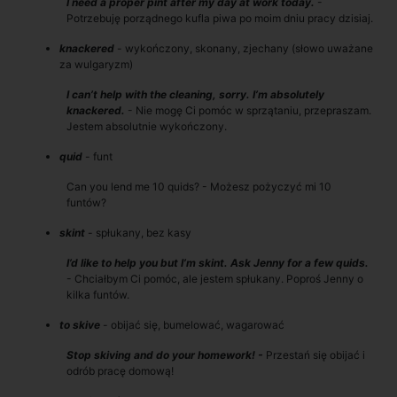
I need a proper pint after my day at work today.
-
Potrzebuję porządnego kufla piwa po moim dniu pracy dzisiaj.
knackered
- wykończony, skonany, zjechany (słowo uważane
za wulgaryzm)
I can’t help with the cleaning, sorry. I’m absolutely
knackered.
- Nie mogę Ci pomóc w sprzątaniu, przepraszam.
Jestem absolutnie wykończony.
quid
- funt
Can you lend me 10 quids? - Możesz pożyczyć mi 10
funtów?
skint
- spłukany, bez kasy
I’d like to help you but I’m skint. Ask Jenny for a few quids.
- Chciałbym Ci pomóc, ale jestem spłukany. Poproś Jenny o
kilka funtów.
to skive
- obijać się, bumelować, wagarować
Stop skiving and do your homework! -
Przestań się obijać i
odrób pracę domową!