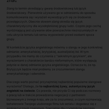
znać
Slang
to termin określający gwarę środowiskową lub język
środowiskowy. Pierwotnie używano go w odniesieniu do sposobu
komunikowania się i wyrażeń wywodzących się ze środowisk
przestępczych. Obecnie słowem
slang
określa się język
charakterystyczny dla wyodrębnionej grupy ludzi. Często jego cechą
wyróżniającą jest używanie słów powszechnie niezrozumiałych w
celu ukrycia tematu lub sensu wypowiedzi przed osobami spoza
grupy.
W kontekście języka angielskiego mówimy o slangu w jego konkretnej
odmianie: amerykańskiej, brytyjskiej, australijskiej itd. W tym
przypadku nie mamy do czynienia z “sekretnym językiem”, ale
wyrażeniami o charakterze bardzo nieformalnym, które występują
jedynie w danej odmianie języka angielskiego. Oznacza to, że np.
Brytyjczyk będzie miał problemy ze zrozumieniem slangu
amerykańskiego i odwrotnie.
Dlaczego warto poznać przynajmniej najbardziej popularne slangowe
wyrażenia? Dlatego, że
to najbardziej żywy, autentyczny język
angielski na świecie
. Co prawda, nie przyda Ci się podczas rozmowy
o pracę lub w trakcie prowadzenia negocjacji z partnerem
biznesowym z innego kraju, ale za to zrozumiesz, o czym rozmawiają
bohaterowie Twojego ulubionego filmu lub serialu i dogadasz się z
anglojęzycznym znajomym. Specjalnie dla czytelników naszego