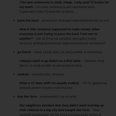
This new restaurant is really cheap. I only paid 15 bucks for
my lunch.
-Ta nowa restauracja jest naprawdę tania.
Zapłaciłem tylko 15 dolarów za lunch.
pass the buck
- przerzucić na kogoś odpowiedzialność za coś
How is this company supposed to make money when
everyone is just trying to pass the buck from one to
another?
- Jak ta firma ma zarabiać pieniądze, kiedy
wszyscy próbują przerzucać odpowiedzialność na innych?
go Dutch
- kiedy każdy płaci za swój posiłek w restauracji
I always want to go Dutch on a first date.
- Zawsze chcę
płacić za swój posiłek na pierwszej randce.
zonked
- wykończony, skonany
After a 12-hour shift I’m usually zonked.
- Po 12-godzinnej
zmianie jestem zwykle wykończony.
buy the farm
- wyprowadzić się na wieś
Our neighbors decided that they didn’t want to bring up
their children in a big city and bought the farm
. - Nasi
sąsiedzi postanowili, że nie chcą wychowywać dzieci w