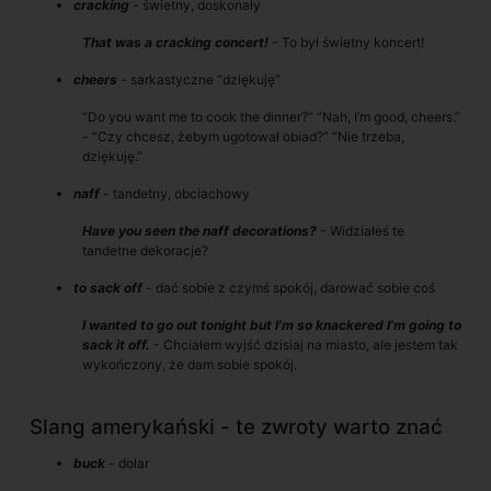
cracking
- świetny, doskonały
That was a cracking concert!
- To był świetny koncert!
cheers
- sarkastyczne “dziękuję”
“Do you want me to cook the dinner?” “Nah, I’m good, cheers.”
- “Czy chcesz, żebym ugotował obiad?” “Nie trzeba,
dziękuję.”
naff
- tandetny, obciachowy
Have you seen the naff decorations?
- Widziałeś te
tandetne dekoracje?
to sack off
- dać sobie z czymś spokój, darować sobie coś
I wanted to go out tonight but I’m so knackered I’m going to
sack it off.
- Chciałem wyjść dzisiaj na miasto, ale jestem tak
wykończony, że dam sobie spokój.
Slang amerykański - te zwroty warto znać
buck
- dolar