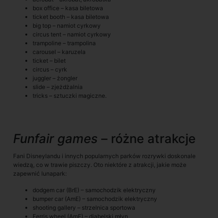
box office – kasa biletowa
ticket booth – kasa biletowa
big top – namiot cyrkowy
circus tent – namiot cyrkowy
trampoline – trampolina
carousel – karuzela
ticket – bilet
circus – cyrk
juggler – żongler
slide – zjeżdżalnia
tricks – sztuczki magiczne.
Funfair games
– różne atrakcje
Fani Disneylandu i innych popularnych parków rozrywki doskonale
wiedzą, co w trawie piszczy. Oto niektóre z atrakcji, jakie może
zapewnić lunapark:
dodgem car (BrE) – samochodzik elektryczny
bumper car (AmE) – samochodzik elektryczny
shooting gallery – strzelnica sportowa
Ferris wheel (AmE) – diabelski młyn