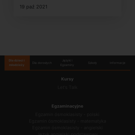
19 paź 2021
Dla dzieci i
Języki i
Dla dorosłych
Szkoły
Informacje
młodzieży
Egzaminy
Kursy
Let's Talk
Egzaminacyjne
Egzamin ósmoklasisty - polski
Egzamin ósmoklasisty - matematyka
Egzamin ósmoklasisty - angielski
Język angielski podstawowy