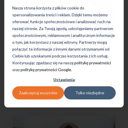
Nasza strona korzysta z plików cookie do
spersonalizowania treści i reklam. Dzięki temu możemy
oferować funkcje społecznościowe i analizować ruch na
naszej stronie. Za Twoją zgodą, udostępniamy partnerom
społecznościowym, reklamowym i analitycznym informacje
o tym, jak korzystasz z naszej witryny. Partnerzy mogą
połączyć te informacje z innymi danymi otrzymanymi od
Alfabet w języku angielskim –
Ciebie lub uzyskanymi podczas korzystania z ich usług.
wymowa fonetyczna liter
Kontynuując zgadzasz się na naszą
politykę prywatności
oraz
politykę prywatności Google
.
Czy możesz powtórzyć? Jak się to pisze? Czy możesz
przeliterować? Spieszymy z pomocą i w dzisiejszym
Ustawienia
artykule przedstawiamy wymowę fonetyczną od A do Z.
2 gru 2022
Zaakceptuj wszystkie
Tylko niezbędne