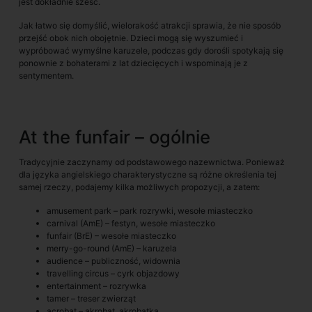
jest dokładnie sześć.
Jak łatwo się domyślić, wielorakość atrakcji sprawia, że nie sposób
przejść obok nich obojętnie. Dzieci mogą się wyszumieć i
wypróbować wymyślne karuzele, podczas gdy dorośli spotykają się
ponownie z bohaterami z lat dziecięcych i wspominają je z
sentymentem.
At the funfair – ogólnie
Tradycyjnie zaczynamy od podstawowego nazewnictwa. Ponieważ
dla języka angielskiego charakterystyczne są różne określenia tej
samej rzeczy, podajemy kilka możliwych propozycji, a zatem:
amusement park – park rozrywki, wesołe miasteczko
carnival (AmE) – festyn, wesołe miasteczko
funfair (BrE) – wesołe miasteczko
merry-go-round (AmE) – karuzela
audience – publiczność, widownia
travelling circus – cyrk objazdowy
entertainment – rozrywka
tamer – treser zwierząt
acrobat – akrobat, akrobatka