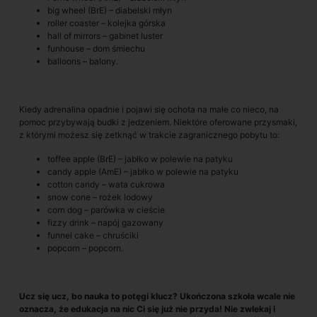
big wheel (BrE) – diabelski młyn
roller coaster – kolejka górska
hall of mirrors – gabinet luster
funhouse – dom śmiechu
balloons – balony.
Kiedy adrenalina opadnie i pojawi się ochota na małe co nieco, na
pomoc przybywają budki z jedzeniem. Niektóre oferowane przysmaki,
z którymi możesz się zetknąć w trakcie zagranicznego pobytu to:
toffee apple (BrE) – jabłko w polewie na patyku
candy apple (AmE) – jabłko w polewie na patyku
cotton candy – wata cukrowa
snow cone – rożek lodowy
corn dog – parówka w cieście
fizzy drink – napój gazowany
funnel cake – chruściki
popcorn – popcorn.
Ucz się ucz, bo nauka to potęgi klucz? Ukończona szkoła wcale nie
oznacza, że edukacja na nic Ci się już nie przyda! Nie zwlekaj i