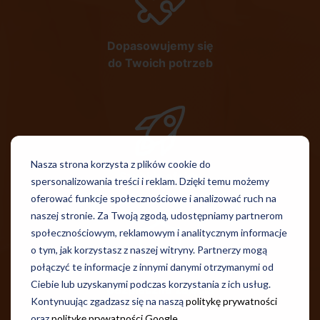
Dopasowujemy się
do Twoich potrzeb
Nasza strona korzysta z plików cookie do
Szybkie efekty
spersonalizowania treści i reklam. Dzięki temu możemy
oferować funkcje społecznościowe i analizować ruch na
naszej stronie. Za Twoją zgodą, udostępniamy partnerom
społecznościowym, reklamowym i analitycznym informacje
o tym, jak korzystasz z naszej witryny. Partnerzy mogą
połączyć te informacje z innymi danymi otrzymanymi od
Ciebie lub uzyskanymi podczas korzystania z ich usług.
Bezpieczne zajęcia
Kontynuując zgadzasz się na naszą
politykę prywatności
oraz
politykę prywatności Google
.