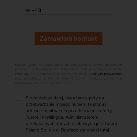
+48
Klikając „wyślij” wyrażasz zgodę na przetwarzanie danych osobowych
podanych w formularzu kontaktowym w celu przedstawienia oferty
ProfiLingua oraz potwierdzasz, że zapoznałeś się z
polityką prywatności
oraz akceptujesz jej warunki. Administratorem przekazanych danych
osobowych jest Tutore Poland sp. z o.o.
Przechodząc dalej, wyrażam zgodę na
przetwarzanie mojego numeru telefonu i
adresu e-mail w celu przedstawienia oferty
Tutore i Profilingua. Administratorem
przekazanych danych osobowych jest Tutore
Poland Sp. z o.o. Dowiedz się więcej
tutaj
.