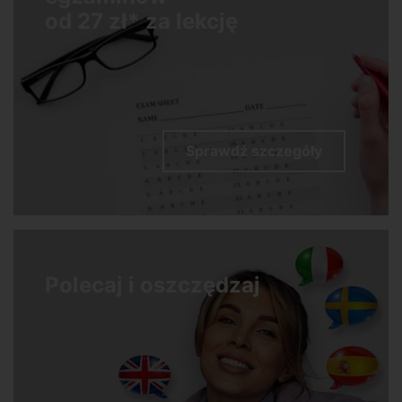
od 27 zł* za lekcję
Sprawdź szczegóły
Polecaj i oszczędzaj