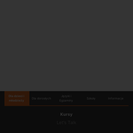
Dla dzieci i
Języki i
Dla dorosłych
Szkoły
Informacje
młodzieży
Egzaminy
Kursy
Let's Talk