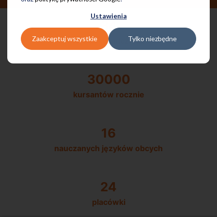
Ustawienia
34
Zaakceptuj wszystkie
Tylko niezbędne
lata doświadczenia
30000
kursantów rocznie
16
nauczanych języków obcych
24
placówki