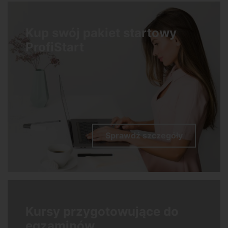
Kup swój pakiet startowy
ProfiStart
Sprawdź szczegóły
Kursy przygotowujące do
egzaminów