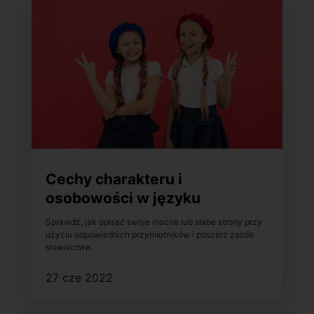
Cechy charakteru i
osobowości w języku
francuskim – poszerz zasób
Sprawdź, jak opisać swoje mocne lub słabe strony przy
słownictwa!
użyciu odpowiednich przymiotników i poszerz zasób
słownictwa.
27 cze 2022