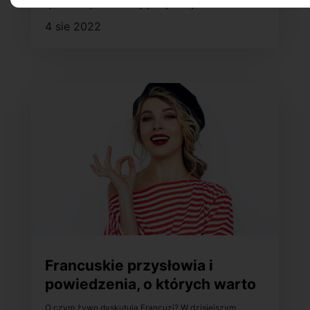
spróbować podczas wizyty w tym kraju!
4 sie 2022
Francuskie przysłowia i
powiedzenia, o których warto
wiedzieć
O czym żywo dyskutują Francuzi? W dzisiejszym