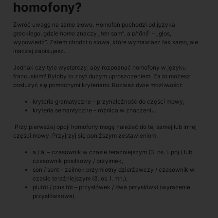
homofony?
Zwróć uwagę na samo słowo. Homofon pochodzi od języka
greckiego, gdzie
homo
znaczy „ten sam”, a
phōnḗ
– „głos,
wypowiedź”. Zatem chodzi o słowa, które wymawiasz tak samo, ale
inaczej zapisujesz.
Jednak czy tyle wystarczy, aby rozpoznać homofony w języku
francuskim? Byłoby to zbyt dużym uproszczeniem. Za to możesz
posłużyć się pomocnymi kryteriami. Rozważ dwie możliwości:
kryteria gramatyczne – przynależność do części mowy,
kryteria semantyczne – różnica w znaczeniu.
Przy pierwszej opcji homofony mogą należeć do tej samej lub innej
części mowy. Przyjrzyj się poniższym zestawieniom:
a / à – czasownik w czasie teraźniejszym (3. os. l. poj.) lub
czasownik posiłkowy / przyimek,
son / sont – zaimek przymiotny dzierżawczy / czasownik w
czasie teraźniejszym (3. os. l. mn.),
plutôt / plus tôt – przysłówek / dwa przysłówki (wyrażenie
przysłówkowe).