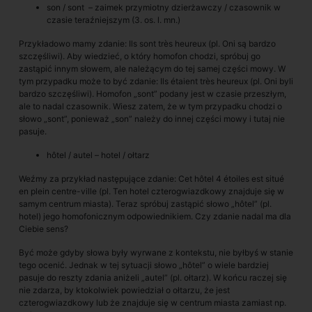
son / sont – zaimek przymiotny dzierżawczy / czasownik w
czasie teraźniejszym (3. os. l. mn.)
Przykładowo mamy zdanie: Ils sont très heureux (pl. Oni są bardzo
szczęśliwi). Aby wiedzieć, o który homofon chodzi, spróbuj go
zastąpić innym słowem, ale należącym do tej samej części mowy. W
tym przypadku może to być zdanie: Ils étaient très heureux (pl. Oni byli
bardzo szczęśliwi). Homofon „sont” podany jest w czasie przeszłym,
ale to nadal czasownik. Wiesz zatem, że w tym przypadku chodzi o
słowo „sont”, ponieważ „son” należy do innej części mowy i tutaj nie
pasuje.
hôtel / autel – hotel / ołtarz
Weźmy za przykład następujące zdanie: Cet hôtel 4 étoiles est situé
en plein centre-ville (pl. Ten hotel czterogwiazdkowy znajduje się w
samym centrum miasta). Teraz spróbuj zastąpić słowo „hôtel” (pl.
hotel) jego homofonicznym odpowiednikiem. Czy zdanie nadal ma dla
Ciebie sens?
Być może gdyby słowa były wyrwane z kontekstu, nie byłbyś w stanie
tego ocenić. Jednak w tej sytuacji słowo „hôtel” o wiele bardziej
pasuje do reszty zdania aniżeli „autel” (pl. ołtarz). W końcu raczej się
nie zdarza, by ktokolwiek powiedział o ołtarzu, że jest
czterogwiazdkowy lub że znajduje się w centrum miasta zamiast np.