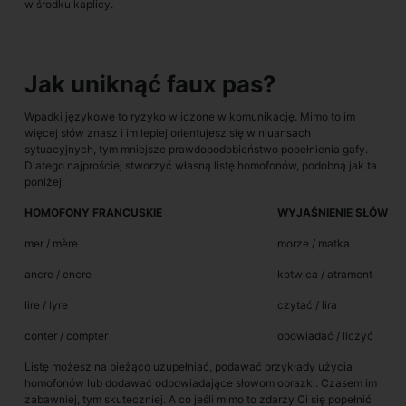
w środku kaplicy.
Jak uniknąć faux pas?
Wpadki językowe to ryzyko wliczone w komunikację. Mimo to im
więcej słów znasz i im lepiej orientujesz się w niuansach
sytuacyjnych, tym mniejsze prawdopodobieństwo popełnienia gafy.
Dlatego najprościej stworzyć własną listę homofonów, podobną jak ta
poniżej:
HOMOFONY FRANCUSKIE
WYJAŚNIENIE SŁÓW
mer / mère
morze / matka
ancre / encre
kotwica / atrament
lire / lyre
czytać / lira
conter / compter
opowiadać / liczyć
Listę możesz na bieżąco uzupełniać, podawać przykłady użycia
homofonów lub dodawać odpowiadające słowom obrazki.
Czasem im
zabawniej, tym skuteczniej.
A co jeśli mimo to zdarzy Ci się popełnić