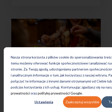
Nasza strona korzysta z plików cookie do spersonalizowania treści 
temu możemy oferować funkcje społecznościowe i analizować ruc
stronie. Za Twoją zgodą, udostępniamy partnerom społecznośc
i analitycznym informacje o tym, jak korzystasz z naszej witryny. 
połączyć te informacje z innymi danymi otrzymanymi od Ciebie lu
Francuska kuchnia – dania,
podczas korzystania z ich usług. Kontynuując zgadzasz się na nas
których musisz spróbować
prywatności
oraz
politykę prywatności Google
.
podczas wizyty w tym kraju!
Francuska kuchnia jest wyrafinowana i... wymagająca:
Ustawienia
Zaakceptuj wszystkie
Ty
aby rozkoszować się jej smakiem, nie możesz traktować
jej po macoszemu. Sprawdź dania, których musisz