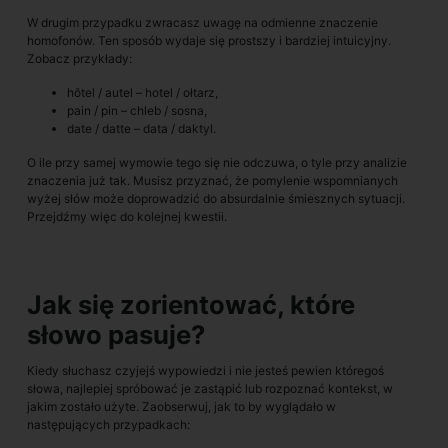
W drugim przypadku zwracasz uwagę na odmienne znaczenie
homofonów. Ten sposób wydaje się prostszy i bardziej intuicyjny.
Zobacz przykłady:
hôtel / autel – hotel / ołtarz,
pain / pin – chleb / sosna,
date / datte – data / daktyl.
O ile przy samej wymowie tego się nie odczuwa, o tyle przy analizie
znaczenia już tak. Musisz przyznać, że pomylenie wspomnianych
wyżej słów może doprowadzić do absurdalnie śmiesznych sytuacji.
Przejdźmy więc do kolejnej kwestii.
Jak się zorientować, które
słowo pasuje?
Kiedy słuchasz czyjejś wypowiedzi i nie jesteś pewien któregoś
słowa, najlepiej spróbować je zastąpić lub rozpoznać kontekst, w
jakim zostało użyte. Zaobserwuj, jak to by wyglądało w
następujących przypadkach: