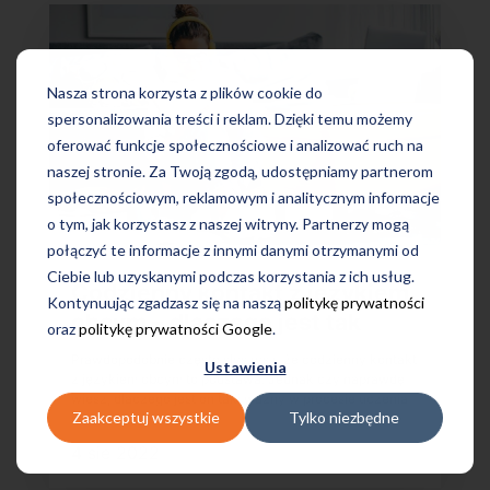
Nasza strona korzysta z plików cookie do
spersonalizowania treści i reklam. Dzięki temu możemy
oferować funkcje społecznościowe i analizować ruch na
naszej stronie. Za Twoją zgodą, udostępniamy partnerom
społecznościowym, reklamowym i analitycznym informacje
o tym, jak korzystasz z naszej witryny. Partnerzy mogą
połączyć te informacje z innymi danymi otrzymanymi od
Ciebie lub uzyskanymi podczas korzystania z ich usług.
Codzienny kontakt z językiem
Kontynuując zgadzasz się na naszą
politykę prywatności
obcym – dlaczego jest tak
oraz
politykę prywatności Google
.
ważny w procesie uczenia
Prawdopodobnie często słyszysz, że codzienny kontakt
Ustawienia
się?
z językiem obcym to podstawa. Jednak czy naprawdę
wiesz, dlaczego jest on taki ważny w procesie uczenia
Zaakceptuj wszystkie
Tylko niezbędne
się?
4 sie 2022