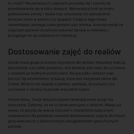
to zrobić? Na pierwszych zajęciach przywitaj się i zacznij od
przedstawienia się w kilku słowach. Wprowadzaj krok po kroku
podstawowe zwroty i słowa oraz umożliwiaj ich samodzielne
przećwiczenie w parach czy grupach. Dodaj to tego mowę
niewerbalną i pomagaj sobie gestami oraz mimiką. Autentyczność na
zajęciach pozwoli Ukraińcom pokonać barierę w mówieniu i
przygotuje ich do codziennych interakcji.
Dostosowanie zajęć do realiów
Każda nowa grupa to kolejne wyzwanie dla lektora. Naturalną reakcją
jest pytanie, czy sobie poradzisz, tym bardziej jeśli masz do czynienia
z osobami po trudnych przeżyciach. Na początku możesz więc
poczuć się onieśmielony sytuacją, która jest nietypowa także dla
Ciebie. Mimo to nie wpadaj w panikę i pamiętaj, że kursanci czy
uczniowie z Ukrainy to przede wszystkim ludzie.
Innymi słowy, Twoje dotychczasowe doświadczenie wciąż ma
znaczenie. Załóżmy, że na co dzień pracujesz z dziećmi. Wtedy już
wiesz, że przyda się więcej ćwiczeń o charakterze ludycznym,
zabawowym. Na podobnej zasadzie dostosowujesz zajęcia do innych
grup wiekowych z jednoczesnym uwzględnieniem specyficznych
potrzeb.