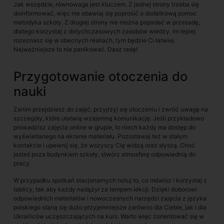
Jak wszędzie, równowaga jest kluczem. Z jednej strony trzeba się
doinformować, więc nie obawiaj się poprosić o dodatkową pomoc
metodyka szkoły. Z drugiej strony nie można popadać w przesadę,
dlatego korzystaj z dotychczasowych zasobów wiedzy. Im lepiej
rozeznasz się w obecnych realiach, tym będzie Ci łatwiej.
Najważniejsze to nie panikować. Dasz radę!
Przygotowanie otoczenia do
nauki
Zanim przejdziesz do zajęć, przyjrzyj się otoczeniu i zwróć uwagę na
szczegóły, które ułatwią wzajemną komunikację. Jeśli przykładowo
prowadzisz zajęcia online w grupie, to niech każdy ma dostęp do
wyświetlanego na ekranie materiału. Pozostawaj też w stałym
kontakcie i upewnij się, że wszyscy Cię widzą oraz słyszą. Choć
jesteś poza budynkiem szkoły, stwórz atmosferę odpowiednią do
pracy.
W przypadku spotkań stacjonarnych notuj to, co mówisz i korzystaj z
tablicy, tak aby każdy nadążył za tempem lekcji. Dzięki doborowi
odpowiednich materiałów i nowoczesnych narzędzi zajęcia z języka
polskiego staną się dużo przyjemniejsze zarówno dla Ciebie, jak i dla
Ukraińców uczęszczających na kurs. Warto więc zorientować się w