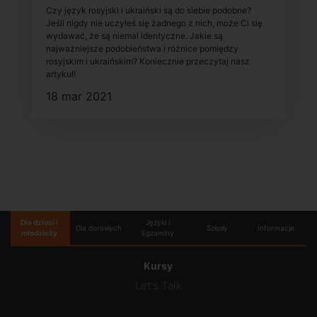
Czy język rosyjski i ukraiński są do siebie podobne?
Jeśli nigdy nie uczyłeś się żadnego z nich, może Ci się
wydawać, że są niemal identyczne. Jakie są
najważniejsze podobieństwa i różnice pomiędzy
rosyjskim i ukraińskim? Koniecznie przeczytaj nasz
artykuł!
18 mar 2021
Dla dzieci i
Języki i
Dla dorosłych
Szkoły
Informacje
młodzieży
Egzaminy
Kursy
Let's Talk