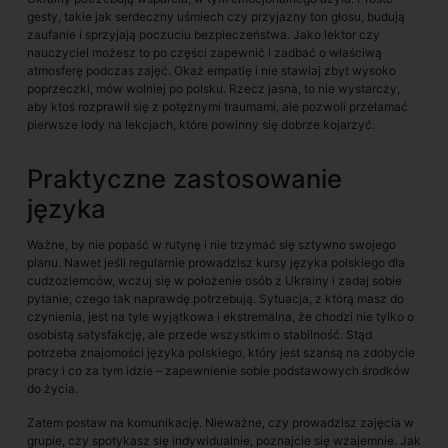
gesty, takie jak serdeczny uśmiech czy przyjazny ton głosu, budują
zaufanie i sprzyjają poczuciu bezpieczeństwa. Jako lektor czy
nauczyciel możesz to po części zapewnić i zadbać o właściwą
atmosferę podczas zajęć. Okaż empatię i nie stawiaj zbyt wysoko
poprzeczki, mów wolniej po polsku. Rzecz jasna, to nie wystarczy,
aby ktoś rozprawił się z potężnymi traumami, ale pozwoli przełamać
pierwsze lody na lekcjach, które powinny się dobrze kojarzyć.
Praktyczne zastosowanie
języka
Ważne, by nie popaść w rutynę i nie trzymać się sztywno swojego
planu. Nawet jeśli regularnie prowadzisz kursy języka polskiego dla
cudzoziemców, wczuj się w położenie osób z Ukrainy i zadaj sobie
pytanie, czego tak naprawdę potrzebują. Sytuacja, z którą masz do
czynienia, jest na tyle wyjątkowa i ekstremalna, że chodzi nie tylko o
osobistą satysfakcję, ale przede wszystkim o stabilność. Stąd
potrzeba znajomości języka polskiego, który jest szansą na zdobycie
pracy i co za tym idzie – zapewnienie sobie podstawowych środków
do życia.
Zatem postaw na komunikację. Nieważne, czy prowadzisz zajęcia w
grupie, czy spotykasz się indywidualnie, poznajcie się wzajemnie. Jak