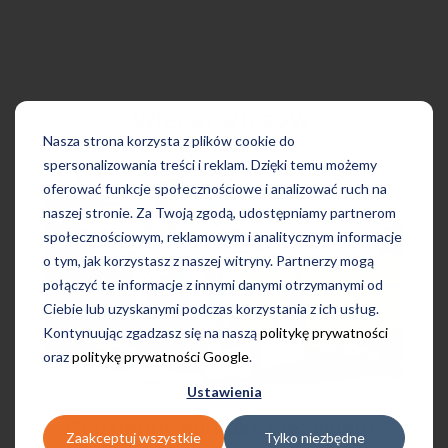
Więcej wpisów:
Nasza strona korzysta z plików cookie do
spersonalizowania treści i reklam. Dzięki temu możemy
oferować funkcje społecznościowe i analizować ruch na
naszej stronie. Za Twoją zgodą, udostępniamy partnerom
społecznościowym, reklamowym i analitycznym informacje
o tym, jak korzystasz z naszej witryny. Partnerzy mogą
połączyć te informacje z innymi danymi otrzymanymi od
Ciebie lub uzyskanymi podczas korzystania z ich usług.
Kontynuując zgadzasz się na naszą
politykę prywatności
oraz
politykę prywatności Google
.
Ustawienia
Codzienny kontakt z językiem
Zaakceptuj wszystkie
Tylko niezbędne