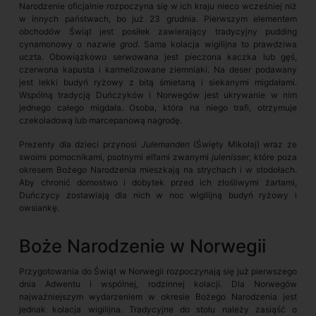
Narodzenie oficjalnie rozpoczyna się w ich kraju nieco wcześniej niż
w innych państwach, bo już 23 grudnia. Pierwszym elementem
obchodów Świąt jest posiłek zawierający tradycyjny pudding
cynamonowy o nazwie
grod
. Sama kolacja wigilijna to prawdziwa
uczta. Obowiązkowo serwowana jest pieczona kaczka lub gęś,
czerwona kapusta i karmelizowane ziemniaki. Na deser podawany
jest lekki budyń ryżowy z bitą śmietaną i siekanymi migdałami.
Wspólną tradycją Duńczyków i Norwegów jest ukrywanie w nim
jednego całego migdała. Osoba, która na niego trafi, otrzymuje
czekoladową lub marcepanową nagrodę.
Prezenty dla dzieci przynosi
Julemanden
(Święty Mikołaj) wraz ze
swoimi pomocnikami, psotnymi elfami zwanymi
julenisser
, które poza
okresem Bożego Narodzenia mieszkają na strychach i w stodołach.
Aby chronić domostwo i dobytek przed ich złośliwymi żartami,
Duńczycy zostawiają dla nich w noc wigilijną budyń ryżowy i
owsiankę.
Boże Narodzenie w Norwegii
Przygotowania do Świąt w Norwegii rozpoczynają się już pierwszego
dnia Adwentu i wspólnej, rodzinnej kolacji. Dla Norwegów
najważniejszym wydarzeniem w okresie Bożego Narodzenia jest
jednak kolacja wigilijna. Tradycyjne do stołu należy zasiąść o