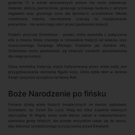
godzinie 17, a wśród serwowanych potraw nie może zabraknąć
żeberek, dorsza, pierniczków, gorącego ryżowego budyniu z ukrytym
migdałem oraz grzanego wina dla dorosłych uczestników. Młodsi
członkowie rodziny niecierpliwie czekają na rozpakowanie
prezentów - nie wolno tego robić przed zjedzeniem kolacji!
Podarki przynosi
Sinterklass
- postać, która powstała z połączenia
elfa o imieniu Nisse znanego w norweskiej tradycji od wieków oraz
nowoczesnego Świętego Mikołaja. Podobnie jak duńskie elfy,
Sinterklass
może spodziewać się miseczki owsianki pozostawionej
dla niego po kolacji.
Starą norweską tradycją, wiąże kultywowaną przez wiele osób, jest
przygotowywanie słomianej figurki kozy, która zdobi dom w okresie
Świąt i przynosi szczęście na Nowy Rok.
Boże Narodzenie po fińsku
Finowie dzielą wiele tradycji świątecznych ze swoimi sąsiadami,
Szwedami, np. Dzień Św. Łucji. Mają też kilka zupełnie własnych
obyczajów. W Wigilię wiele osób bierze udział w nabożeństwach,
odwiedza groby bliskich, ale przede wszystkim udaje się do sauny,
aby dokonać symbolicznego oczyszczenia przed Świętami.