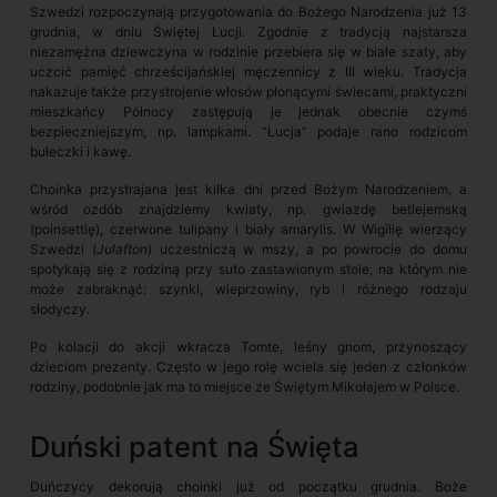
Szwedzi rozpoczynają przygotowania do Bożego Narodzenia już 13
grudnia, w dniu Świętej Łucji. Zgodnie z tradycją najstarsza
niezamężna dziewczyna w rodzinie przebiera się w białe szaty, aby
uczcić pamięć chrześcijańskiej męczennicy z III wieku. Tradycja
nakazuje także przystrojenie włosów płonącymi świecami, praktyczni
mieszkańcy Północy zastępują je jednak obecnie czymś
bezpieczniejszym, np. lampkami. “Łucja” podaje rano rodzicom
bułeczki i kawę.
Choinka przystrajana jest kilka dni przed Bożym Narodzeniem, a
wśród ozdób znajdziemy kwiaty, np. gwiazdę betlejemską
(poinsettię), czerwone tulipany i biały amarylis. W Wigilię wierzący
Szwedzi (
Julafton
) uczestniczą w mszy, a po powrocie do domu
spotykają się z rodziną przy suto zastawionym stole, na którym nie
może zabraknąć: szynki, wieprzowiny, ryb i różnego rodzaju
słodyczy.
Po kolacji do akcji wkracza Tomte, leśny gnom, przynoszący
dzieciom prezenty. Często w jego rolę wciela się jeden z członków
rodziny, podobnie jak ma to miejsce ze Świętym Mikołajem w Polsce.
Duński patent na Święta
Duńczycy dekorują choinki już od początku grudnia. Boże