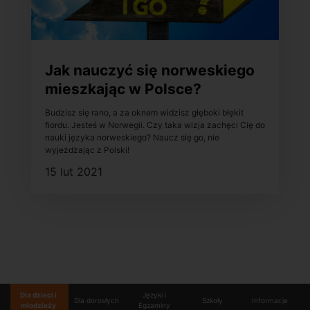
Jak nauczyć się norweskiego
mieszkając w Polsce?
Budzisz się rano, a za oknem widzisz głęboki błękit
fiordu. Jesteś w Norwegii. Czy taka wizja zachęci Cię do
nauki języka norweskiego? Naucz się go, nie
wyjeżdżając z Polski!
15 lut 2021
Dla dzieci i
Języki i
Dla dorosłych
Szkoły
Informacje
młodzieży
Egzaminy