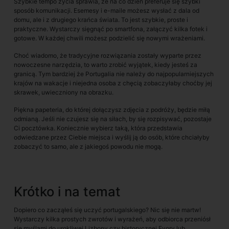
Szybkie tempo życia sprawia, że na co dzień preferuje się szybki
sposób komunikacji. Esemesy i e-maile możesz wysłać z dala od
domu, ale i z drugiego krańca świata. To jest szybkie, proste i
praktyczne. Wystarczy sięgnąć po smartfona, załączyć kilka fotek i
gotowe. W każdej chwili możesz podzielić się nowymi wrażeniami.
Choć wiadomo, że tradycyjne rozwiązania zostały wyparte przez
nowoczesne narzędzia, to warto zrobić wyjątek, kiedy jesteś za
granicą. Tym bardziej że Portugalia nie należy do najpopularniejszych
krajów na wakacje i niejedna osoba z chęcią zobaczyłaby choćby jej
skrawek, uwieczniony na obrazku.
Piękna papeteria, do której dołączysz zdjęcia z podróży, będzie miłą
odmianą. Jeśli nie czujesz się na siłach, by się rozpisywać, pozostaje
Ci pocztówka. Koniecznie wybierz taką, która przedstawia
odwiedzane przez Ciebie miejsca i wyślij ją do osób, które chciałyby
zobaczyć to samo, ale z jakiegoś powodu nie mogą.
Krótko i na temat
Dopiero co zacząłeś się uczyć portugalskiego? Nic się nie martw!
Wystarczy kilka prostych zwrotów i wyrażeń, aby odbiorca przeniósł
się myślami do urokliwej Lizbony czy historycznej Evory lub