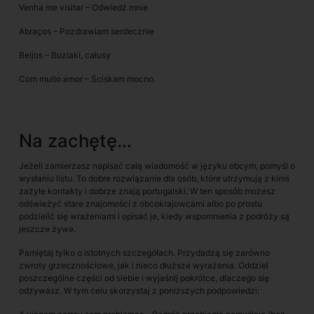
Venha me visitar – Odwiedź mnie
Abraços – Pozdrawiam serdecznie
Beijos – Buziaki, całusy
Com muito amor – Ściskam mocno.
Na zachętę…
Jeżeli zamierzasz napisać całą wiadomość w języku obcym, pomyśl o
wysłaniu listu. To dobre rozwiązanie dla osób, które utrzymują z kimś
zażyłe kontakty i dobrze znają portugalski. W ten sposób możesz
odświeżyć stare znajomości z obcokrajowcami albo po prostu
podzielić się wrażeniami i opisać je, kiedy wspomnienia z podróży są
jeszcze żywe.
Pamiętaj tylko o istotnych szczegółach. Przydadzą się zarówno
zwroty grzecznościowe, jak i nieco dłuższe wyrażenia. Oddziel
poszczególne części od siebie i wyjaśnij pokrótce, dlaczego się
odzywasz. W tym celu skorzystaj z poniższych podpowiedzi: