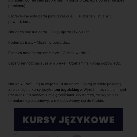
A viagem correu sem problemas – Podróż przebiegła pomyślnie (bez
problemu)
Escrevo-lhe esta carta para dizer que... – Piszę ten list, aby Ci
powiedzieć…
Obrigado por sua carta – Dziękuję za (Twój) list
Podemos ir a... – Możemy pójść do…
Escreva novamente em breve – Odpisz wkrótce
Espero ter notícias suas em breve – Czekam na Twoją odpowiedź.
Nauka w ProfiLingua wyjdzie Ci na dobre. Odkryj w sobie poliglotę i
zapisz się na kursy języka
portugalskiego
. Wyróżnij się na tle innych
i zaskocz ich nowymi umiejętnościami. Wystarczy, że wypełnisz
formularz zgłoszeniowy, a my odezwiemy się do Ciebie.