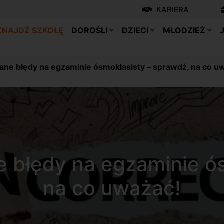
KARIERA
ZNAJDŹ SZKOŁĘ
DOROŚLI
DZIECI
MŁODZIEŻ
iane błędy na egzaminie ósmoklasisty – sprawdź, na co u
e błędy na egzaminie ó
na co uważać!