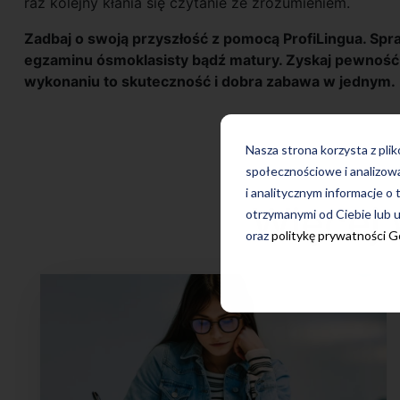
raz kolejny kłania się czytanie ze zrozumieniem.
Zadbaj o swoją przyszłość z pomocą ProfiLingua. Sp
egzaminu ósmoklasisty bądź matury. Zyskaj pewność s
wykonaniu to skuteczność i dobra zabawa w jednym.
Nasza strona korzysta z pli
społecznościowe i analizow
i analitycznym informacje o 
Więcej 
otrzymanymi od Ciebie lub u
oraz
politykę prywatności 