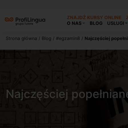
ZNAJDŹ KURSY ONLINE
O NAS
BLOG
USŁUGI
Strona główna
/
Blog
/
#egzamin8
/
Najczęściej popełn
Najczęściej popełnian