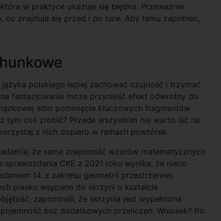
 która w praktyce okazuje się błędna. Przeważnie
o, co znajduje się przed i po luce. Aby temu zapobiec,
achunkowe
 języka polskiego lepiej zachować czujność i trzymać
ierne fantazjowanie może przynieść efekt odwrotny do
wiązkowej albo pominięcie kluczowych fragmentów
z tym coś zrobić? Przede wszystkim nie warto iść na
o korzystaj z nich dopiero w ramach powtórek.
uświadamia, że sama znajomość wzorów matematycznych
 sprawozdania CKE z 2021 roku wynika, że nieco
adaniem 14. z zakresu geometrii przestrzennej.
ych piasku wsypano do skrzyni o kształcie
bjętość, zapominali, że skrzynia jest wypełniona
ej pojemność bez dodatkowych przeliczeń. Wniosek? Po