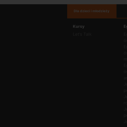
Dla dzieci i młodzieży
Kursy
E
Let's Talk
E
ó
E
ó
m
E
ó
a
J
p
J
r
J
p
J