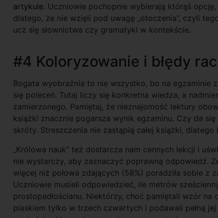
artykule
. Uczniowie pochopnie wybierają którąś opcję,
dlatego, że nie wzięli pod uwagę „otoczenia”, czyli teg
ucz się słownictwa czy gramatyki w kontekście.
#4 Koloryzowanie i błędy r
Bogata wyobraźnia to nie wszystko, bo na egzaminie z
się poleceń. Tutaj liczy się konkretna wiedza, a nadm
zamierzonego. Pamiętaj, że nieznajomość lektury obo
książki znacznie pogarsza wynik egzaminu. Czy da się 
skróty. Streszczenia nie zastąpią całej książki, dlateg
„Królowa nauk” też dostarcza nam cennych lekcji i 
nie wystarczy, aby zaznaczyć poprawną odpowiedź. Ze
więcej niż połowa zdających (58%) poradziła sobie z z
Uczniowie musieli odpowiedzieć, ile metrów sześcienn
prostopadłościanu. Niektórzy, choć pamiętali wzór na o
piaskiem tylko w trzech czwartych i podawali pełną j