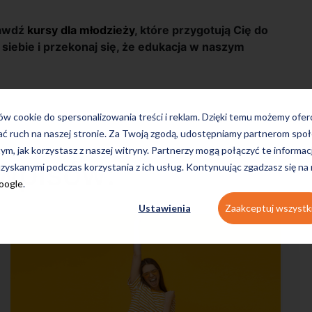
rawdź
kursy
dla młodzieży
, które przygotują Cię do
iebie i przekonaj się, że edukacja w naszym
ków cookie do spersonalizowania treści i reklam. Dzięki temu możemy ofe
ać ruch na naszej stronie. Za Twoją zgodą, udostępniamy partnerom s
tym, jak korzystasz z naszej witryny. Partnerzy mogą połączyć te informac
wpisów:
zyskanymi podczas korzystania z ich usług. Kontynuując zgadzasz się na
Google
.
Ustawienia
Zaakceptuj wszystk