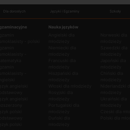
Dla dorosłych
Języki i Egzaminy
Szkoły
gzaminacyjne
Nauka języków
gzamin
Angielski dla
Norweski dla
smoklasisty - polski
młodzieży
młodzieży
gzamin
Niemiecki dla
Szwedzki dla
smoklasisty -
młodzieży
młodzieży
atematyka
Francuski dla
Japoński dla
gzamin
młodzieży
młodzieży
smoklasisty -
Hiszpański dla
Chiński dla
ngielski
młodzieży
młodzieży
ęzyk angielski
Włoski dla młodzieży
Niderlandzki d
odstawowy
Rosyjski dla
młodzieży
ęzyk angielski
młodzieży
Ukraiński dla
ozszerzony
Portugalski dla
młodzieży
ęzyk polski
młodzieży
Czeski dla mł
odstawowy
Duński dla
Polski dla mło
ęzyk polski
młodzieży