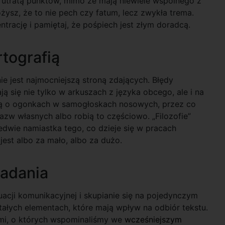
ją utratą punktów, mimo że mają niewiele wspólnego z
żysz, że to nie pech czy fatum, lecz zwykła trema.
ntrację i pamiętaj, że pośpiech jest złym doradcą.
rtografią
e jest najmocniejszą stroną zdających. Błędy
ą się nie tylko w arkuszach z języka obcego, ale i na
ają o ogonkach w samogłoskach nosowych, przez co
zw własnych albo robią to częściowo. „Filozofie”
ledwie namiastka tego, co dzieje się w pracach
jest albo za mało, albo za dużo.
zadania
acji komunikacyjnej i skupianie się na pojedynczym
tałych elementach, które mają wpływ na odbiór tekstu.
ami, o których wspominaliśmy we
wcześniejszym