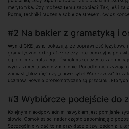
poleceniu, żeby tego nie robić. Takie działania skutku
merytoryką. Czy możesz temu zapobiec? Tak, jeśli zało
Poznaj techniki radzenia sobie ze stresem, ćwicz konce
#2 Na bakier z gramatyką i o
Wyniki CKE
jasno pokazują, że poprawność językowa ni
gramatyczne, ortograficzne czy interpunkcyjne pojawiaj
egzaminie z polskiego. Ósmoklasiści często zapomin
wyraz zmienia swoje znaczenie. Ponadto nie używają na
zamiast „filozofię” czy „uniwersytet Warszawski” to za
uczniów. Równie problematyczne są przecinki, których 
#3 Wybiórcze podejście do 
Kolejnym nieodpowiednim nawykiem jest pomijanie sytu
słowie. Ósmoklasiści nader często zapominają o pozos
Szczególnie widać to na przykładzie tzw. zadań z luk