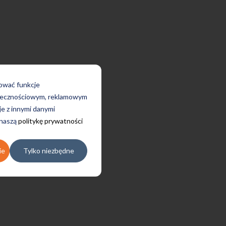
rować funkcje
połecznościowym, reklamowym
je z innymi danymi
 naszą
politykę prywatności
ie
Tylko niezbędne