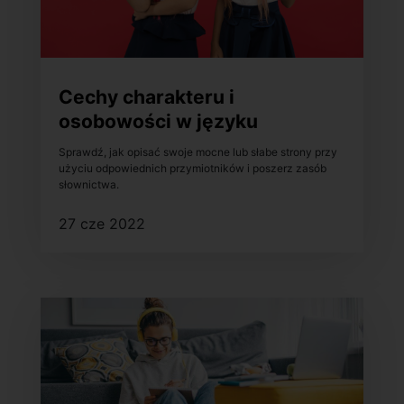
Cechy charakteru i
osobowości w języku
francuskim – poszerz zasób
Sprawdź, jak opisać swoje mocne lub słabe strony przy
słownictwa!
użyciu odpowiednich przymiotników i poszerz zasób
słownictwa.
27 cze 2022