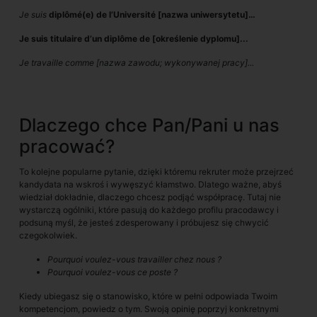
Je suis
diplômé(e) de l’Université [nazwa uniwersytetu]…
Je suis titulaire d’un diplôme de [określenie dyplomu]...
Je travaille comme [nazwa zawodu; wykonywanej pracy]...
Dlaczego chce Pan/Pani u nas
pracować?
To kolejne popularne pytanie, dzięki któremu rekruter może przejrzeć
kandydata na wskroś i wywęszyć kłamstwo. Dlatego ważne, abyś
wiedział dokładnie, dlaczego chcesz podjąć współpracę. Tutaj nie
wystarczą ogólniki, które pasują do każdego profilu pracodawcy i
podsuną myśl, że jesteś zdesperowany i próbujesz się chwycić
czegokolwiek.
Pourquoi voulez-vous travailler chez nous ?
Pourquoi voulez-vous ce poste ?
Kiedy ubiegasz się o stanowisko, które w pełni odpowiada Twoim
kompetencjom, powiedz o tym. Swoją opinię poprzyj konkretnymi