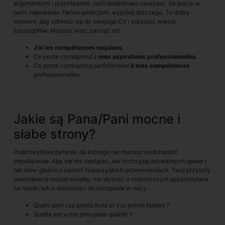
argumentami i przykładami. Jeśli dodatkowo uważasz, że praca w
pełni odpowiada Twoim ambicjom, wyjaśnij dlaczego. To dobry
moment, aby odnieść się do swojego CV i zdradzić więcej
szczegółów. Możesz więc zacząć od:
J’ai les compétences requises.
Ce poste correspond à
mes aspirations professionnelles.
Ce poste correspond parfaitement
à mes compétences
professionnelles.
Jakie są Pana/Pani mocne i
słabe strony?
Podchwytliwe pytanie, do którego nie możesz podchodzić
impulsywnie. Aby się nie zaplątać, nie roztrząsaj prywatnych spraw i
nie mów głośno o swoich towarzyskich przewinieniach. Twój przyszły
pracodawca raczej wolałby nie słyszeć o notorycznym spóźnialstwie
na randki lub o skłonności do chrapania w nocy…
Quels sont vos points forts et vos points faibles ?
Quelle est votre principale qualité ?