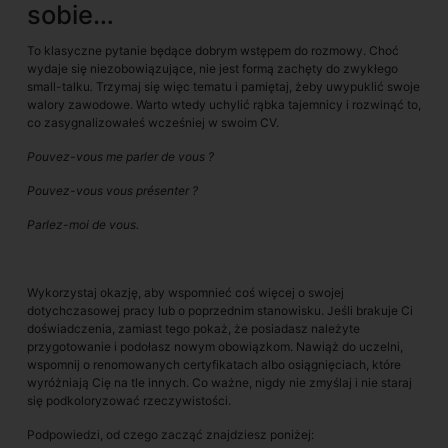
sobie…
To klasyczne pytanie będące dobrym wstępem do rozmowy. Choć
wydaje się niezobowiązujące, nie jest formą zachęty do zwykłego
small-talku
.
Trzymaj się więc tematu i pamiętaj, żeby uwypuklić swoje
walory zawodowe. Warto wtedy uchylić rąbka tajemnicy i rozwinąć to,
co zasygnalizowałeś wcześniej w swoim CV.
Pouvez-vous me parler de vous ?
Pouvez-vous vous présenter ?
Parlez-moi de vous.
Wykorzystaj okazję, aby wspomnieć coś więcej o swojej
dotychczasowej pracy lub o poprzednim stanowisku. Jeśli brakuje Ci
doświadczenia, zamiast tego pokaż, że posiadasz należyte
przygotowanie i podołasz nowym obowiązkom. Nawiąż do uczelni,
wspomnij o renomowanych certyfikatach albo osiągnięciach, które
wyróżniają Cię na tle innych. Co ważne, nigdy nie zmyślaj i nie staraj
się podkoloryzować rzeczywistości.
Podpowiedzi, od czego zacząć znajdziesz poniżej: