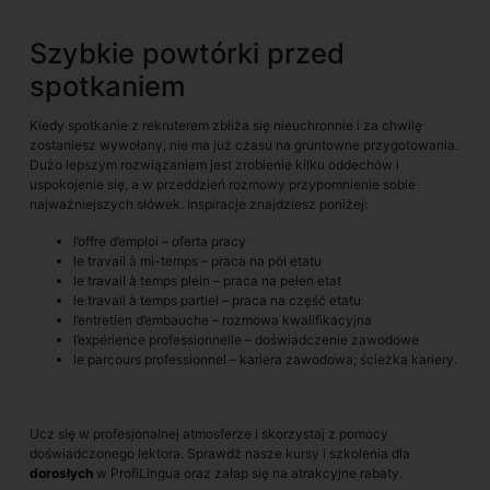
Szybkie powtórki przed
spotkaniem
Kiedy spotkanie z rekruterem zbliża się nieuchronnie i za chwilę
zostaniesz wywołany, nie ma już czasu na gruntowne przygotowania.
Dużo lepszym rozwiązaniem jest zrobienie kilku oddechów i
uspokojenie się, a w przeddzień rozmowy przypomnienie sobie
najważniejszych słówek. Inspiracje znajdziesz poniżej:
l’offre d’emploi – oferta pracy
le travail à mi-temps – praca na pół etatu
le travail à temps plein – praca na pełen etat
le travail à temps partiel – praca na część etatu
l’entretien d’embauche – rozmowa kwalifikacyjna
l’expérience professionnelle – doświadczenie zawodowe
le parcours professionnel – kariera zawodowa; ścieżka kariery.
Ucz się w profesjonalnej atmosferze i skorzystaj z pomocy
doświadczonego lektora. Sprawdź nasze kursy i szkolenia dla
dorosłych
w ProfiLingua oraz załap się na atrakcyjne rabaty.