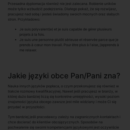
Przesadna dyplomacja również nie jest zalecana. Robienie uników
może tylko wzbudzić podejrzenia. Dlatego pokaż, że się rozwijasz,
pracujesz nad sobą i jesteś świadomy swoich mocnych oraz słabych
stron. Przykładowo:
Je suis polyvalent(e) et je suis capable de gérer plusieurs
projets à la fois.
Je suis une personne plutôt sérieuse et réservée parce que je
prends à cœur mon travail. Pour être plus à l'aise, j’apprends à
me relaxer.
Jakie języki obce Pan/Pani zna?
Nauka innych języków popłaca, o czym przekonujesz się również w
trakcie rozmowy kwalifikacyjnej. Nawet jeśli pracujesz w branży, w
której dużo bardziej liczą się konkretne umiejętności, wysoki poziom
znajomości języka obcego zawsze jest mile widziany i może Ci się
przydać w przyszłości.
Tym bardziej jeśli pracodawcy zależy na zagranicznych kontaktach i
chce docierać do klientów obcojęzycznych. Sposobów na
pochwalenie się swoimi kompetencjami językowymi jest oczywiście