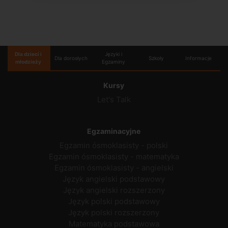
Dla dzieci i
Języki i
Dla dorosłych
Szkoły
Informacje
młodzieży
Egzaminy
Kursy
Let's Talk
Egzaminacyjne
Egzamin ósmoklasisty - polski
Egzamin ósmoklasisty - matematyka
Egzamin ósmoklasisty - angielski
Język angielski podstawowy
Język angielski rozszerzony
Język polski podstawowy
Język polski rozszerzony
Matematyka podstawowa