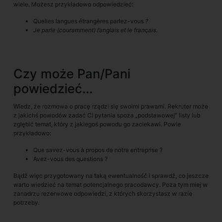
wiele. Możesz przykładowo odpowiedzieć:
Quelles langues étrangères parlez
-
vous
?
Je parle (couramment) l’anglais et le fran
ç
ais.
Czy może Pan/Pani
powiedzieć...
Wiedz, że rozmowa o pracę rządzi się swoimi prawami. Rekruter może
z jakichś powodów zadać Ci pytania spoza „podstawowej” listy lub
zgłębić temat, który z jakiegoś powodu go zaciekawi. Powie
przykładowo:
Que savez-vous à propos de notre entreprise ?
Avez-vous des questions ?
Bądź więc przygotowany na taką ewentualność i sprawdź, co jeszcze
warto wiedzieć na temat potencjalnego pracodawcy. Poza tym miej w
zanadrzu rezerwowe odpowiedzi, z których skorzystasz w razie
potrzeby.