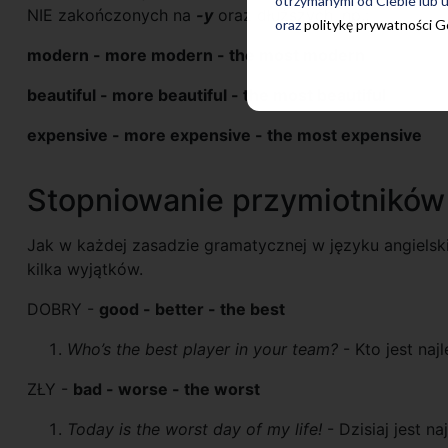
otrzymanymi od Ciebie lub u
NIE zakończonych na
-y
oraz dłuższych, np.:
oraz
politykę prywatności 
modern - more modern - the most modern
beautiful - more beautiful - the most beautiful
expensive - more expensive - the most expensive
Stopniowanie przymiotników 
Jak w każdej zasadzie gramatycznej w języku angiels
kilka wyjątków.
DOBRY -
good - better - the best
Who’s the best player in your team?
- Kto jest na
ZŁY -
bad - worse - the worst
Today is the worst day of my life!
- Dzisiaj jest n