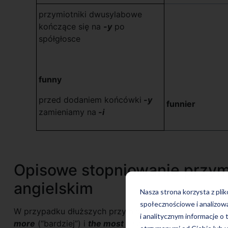
przymiotniki dwusylabowe
kończące się na
-y
po
spółgłosce
funny
przed dodaniem końcówki
-y
funnier
zamieniamy na
-i
Opisowe stopniowanie przym
angielskim
Nasza strona korzysta z pli
społecznościowe i analizow
W przypadku dłuższych przymiotników, stosujemy sto
i analitycznym informacje o 
more
(“bardziej”) i
the most
(“najbardziej”). Ten spo