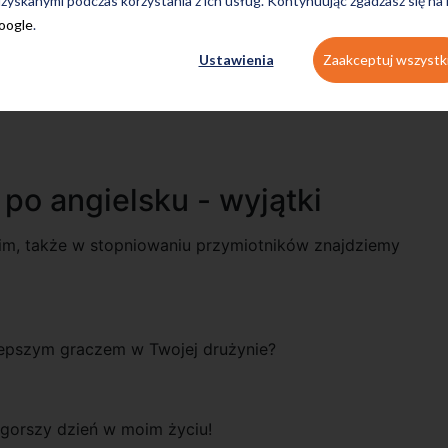
zyskanymi podczas korzystania z ich usług. Kontynuując zgadzasz się na
Google
.
Ustawienia
Zaakceptuj wszystk
po angielsku - wyjątki
kim, także w stopniowaniu przymiotników znajdziemy
jlepszym graczem w Twojej drużynie?
ajgorszy dzień w moim życiu!