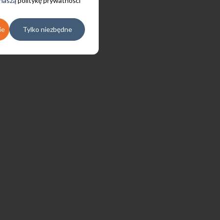
 naszą
politykę prywatności
ie
Tylko niezbędne