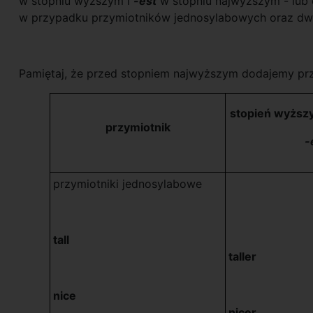
w stopniu wyższym i
-est
w stopniu najwyższym - lub 
w przypadku przymiotników jednosylabowych oraz dw
Pamiętaj, że przed stopniem najwyższym dodajemy p
stopień wyższy
przymiotnik
-
przymiotniki jednosylabowe
tall
taller
nice
nicer