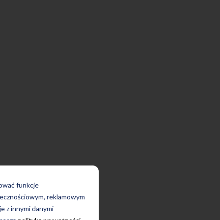
rować funkcje
połecznościowym, reklamowym
je z innymi danymi