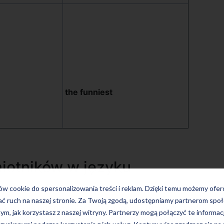
the funniest
iotników w języku
ków cookie do spersonalizowania treści i reklam. Dzięki temu możemy ofe
ać ruch na naszej stronie. Za Twoją zgodą, udostępniamy partnerom s
pniowanie opisowe. Zamiast końcówki użyjemy słówka
tym, jak korzystasz z naszej witryny. Partnerzy mogą połączyć te informac
sób stopniowania wykorzystamy dla słów dwusylabowych