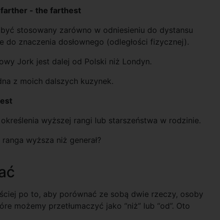
 farther - the farthest
e być stosowany zarówno w odniesieniu do dystansu
nie do znaczenia dosłownego (odległości fizycznej).
wy Jork jest dalej od Polski niż Londyn.
edna z moich dalszych kuzynek.
dest
określenia wyższej rangi lub starszeństwa w rodzinie.
e ranga wyższa niż generał?
ać
ciej po to, aby porównać ze sobą dwie rzeczy, osoby
tóre możemy przetłumaczyć jako “niż” lub “od”. Oto