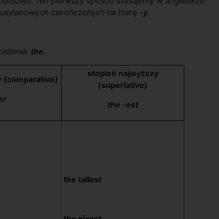
opisowo. Ten pierwszy sposób stosujemy w angielskim
usylabowych zakończonych na literę
-y
.
rzedimek
the
.
stopień najwyższy
 (comparative)
(superlative)
er
the -est
the tallest
the nicest