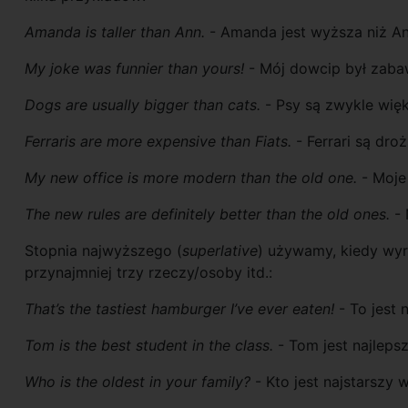
Amanda is taller than Ann.
- Amanda jest wyższa niż An
My joke was funnier than yours!
- Mój dowcip był zabaw
Dogs are usually bigger than cats.
- Psy są zwykle wię
Ferraris are more expensive than Fiats.
- Ferrari są dro
My new office is more modern than the old one.
- Moje
The new rules are definitely better than the old ones.
- 
Stopnia najwyższego (
superlative
) używamy, kiedy wy
przynajmniej trzy rzeczy/osoby itd.:
That’s the tastiest hamburger I’ve ever eaten!
- To jest
Tom is the best student in the class.
- Tom jest najleps
Who is the oldest in your family?
- Kto jest najstarszy 