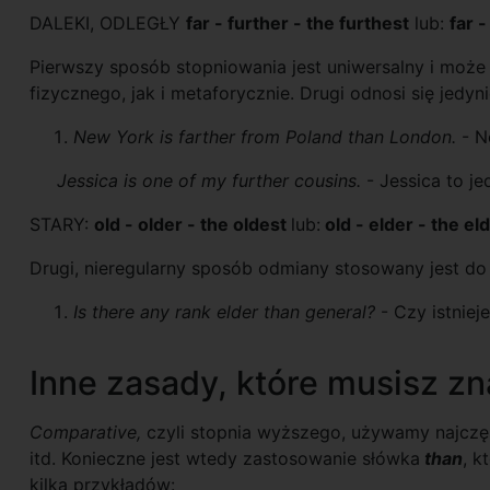
DALEKI, ODLEGŁY
far - further - the furthest
lub:
far -
Pierwszy sposób stopniowania jest uniwersalny i moż
fizycznego, jak i metaforycznie. Drugi odnosi się jedy
New York is farther from Poland than London.
- No
Jessica is one of my further cousins.
- Jessica to j
STARY:
old - older - the oldest
lub:
old - elder - the el
Drugi, nieregularny sposób odmiany stosowany jest do 
Is there any rank elder than general?
- Czy istniej
Inne zasady, które musisz zn
Comparative,
czyli stopnia wyższego, używamy najczęś
itd. Konieczne jest wtedy zastosowanie słówka
than
, k
kilka przykładów: