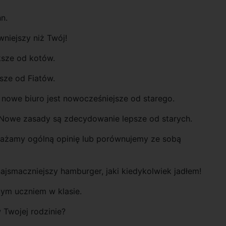
n.
niejszy niż Twój!
ksze od kotów.
ższe od Fiatów.
 nowe biuro jest nowocześniejsze od starego.
Nowe zasady są zdecydowanie lepsze od starych.
rażamy ogólną opinię lub porównujemy ze sobą
 najsmaczniejszy hamburger, jaki kiedykolwiek jadłem!
zym uczniem w klasie.
w Twojej rodzinie?